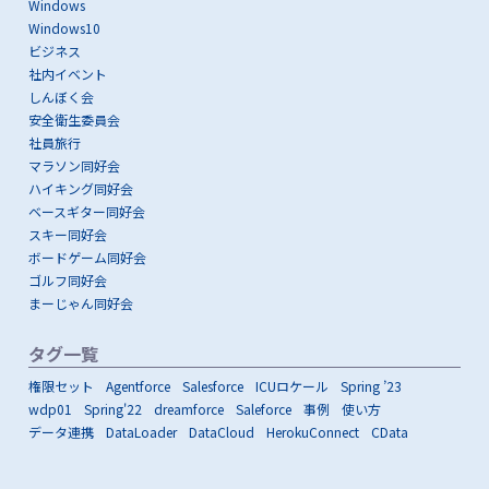
Windows
Windows10
ビジネス
社内イベント
しんぼく会
安全衛生委員会
社員旅行
マラソン同好会
ハイキング同好会
ベースギター同好会
スキー同好会
ボードゲーム同好会
ゴルフ同好会
まーじゃん同好会
タグ一覧
権限セット
Agentforce
Salesforce
ICUロケール
Spring ’23
wdp01
Spring'22
dreamforce
Saleforce
事例
使い方
データ連携
DataLoader
DataCloud
HerokuConnect
CData