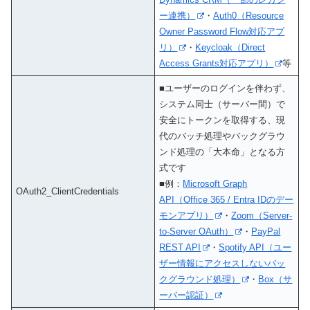
ー連携）
・
Auth0（Resource
Owner Password Flow対応アプ
リ）
・
Keycloak（Direct
Access Grants対応アプリ）
等
■ユーザーのログインを伴わず、
システム同士（サーバー間）で
安全にトークンを取得する、現
代のバッチ処理やバックグラウ
ンド処理の「大本命」となる方
式です
■例：
Microsoft Graph
OAuth2_ClientCredentials
API（Office 365 / Entra IDのデー
モンアプリ）
・
Zoom（Server-
to-Server OAuth）
・
PayPal
REST API
・
Spotify API（ユー
ザー情報にアクセスしないバッ
クグラウンド処理）
・
Box（サ
ーバー認証）