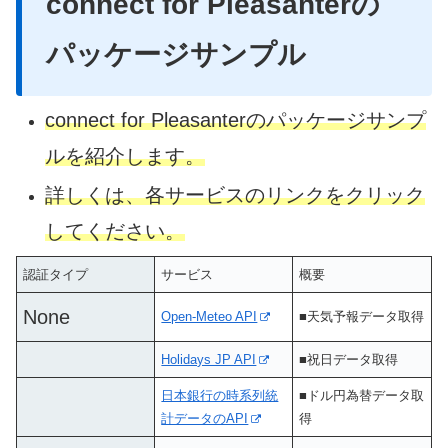
connect for Pleasanter
の
パッケージサンプル
connect for Pleasanterのパッケージサンプ
ルを紹介します。
詳しくは、各サービスのリンクをクリック
してください。
認証タイプ
サービス
概要
None
Open-Meteo API
■天気予報データ取得
Holidays JP API
■祝日データ取得
日本銀行の時系列統
■ドル円為替データ取
計データのAPI
得