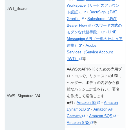
Workspace（サービスアカウン
JWT_Bearer
ト認証）
・
DocuSign（JWT
Grant）
・
Salesforce（JWT
Bearer Flow ※パスワード方式の
モダンな代替手段）
・
LINE
Messaging API（一部のセキュア
連携）
・
Adobe
Services（Service Account
JWT）
等
■AWSのAPIを叩くための専用プ
ロトコルで、リクエストのURL、
ヘッダー、ボディの内容から複
雑なハッシュ計算を行い、署名
AWS_Signature_V4
を作成して送信します
■例：
Amazon S3
・
Amazon
DynamoDB
・
Amazon API
Gateway
・
Amazon SQS
・
Amazon SNS
等