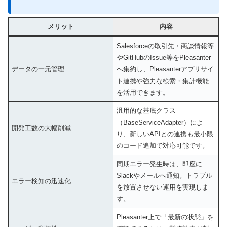
メリット
内容
Salesforceの取引先・商談情報等
やGitHubのIssue等をPleasanter
データの一元管理
へ集約し、Pleasanterアプリサイ
ト連携や強力な検索・集計機能
を活用できます。
汎用的な基底クラス
（BaseServiceAdapter）によ
開発工数の大幅削減
り、新しいAPIとの連携も最小限
のコード追加で対応可能です。
同期エラー発生時は、即座に
Slackやメールへ通知。トラブル
エラー検知の迅速化
を放置させない運用を実現しま
す。
Pleasanter上で「最新の状態」を