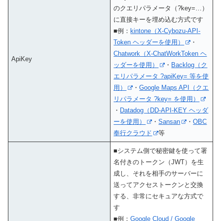
のクエリパラメータ（?key=…）
に直接キーを埋め込む方式です
■例：
kintone（X-Cybozu-API-
Token ヘッダーを使用）
・
Chatwork（X-ChatWorkToken ヘ
ApiKey
ッダーを使用）
・
Backlog（ク
エリパラメータ ?apiKey= 等を使
用）
・
Google Maps API（クエ
リパラメータ ?key= を使用）
・
Datadog（DD-API-KEY ヘッダ
ーを使用）
・
Sansan
・
OBC
奉行クラウド
等
■システム側で秘密鍵を使って署
名付きのトークン（JWT）を生
成し、それを相手のサーバーに
送ってアクセストークンと交換
する、非常にセキュアな方式で
す
■例：
Google Cloud / Google