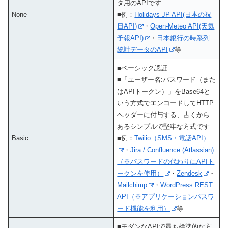
タ用のAPIです
None
■例：
Holidays JP API(日本の祝
日API)
・
Open-Meteo API(天気
予報API)
・
日本銀行の時系列
統計データのAPI
等
■ベーシック認証
■「ユーザー名:パスワード（また
はAPIトークン）」をBase64と
いう方式でエンコードしてHTTP
ヘッダーに付与する、古くから
あるシンプルで堅牢な方式です
Basic
■例：
Twilio（SMS・電話API）
・
Jira / Confluence (Atlassian)
（※パスワードの代わりにAPIト
ークンを使用）
・
Zendesk
・
Mailchimp
・
WordPress REST
API（※アプリケーションパスワ
ード機能を利用）
等
■モダンなAPIで最も標準的な方