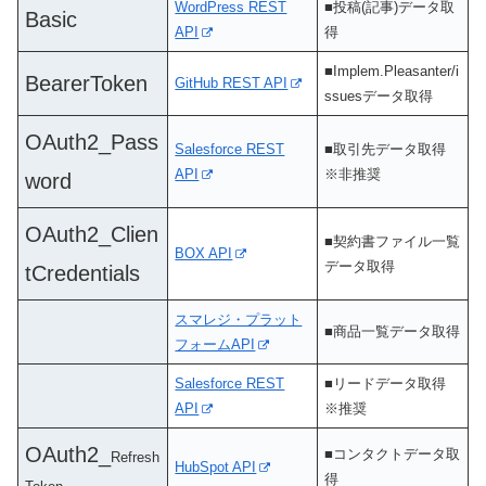
WordPress REST
■投稿(記事)データ取
Basic
API
得
■Implem.Pleasanter/i
BearerToken
GitHub REST API
ssuesデータ取得
OAuth2_Pass
Salesforce REST
■取引先データ取得
API
※非推奨
word
OAuth2_Clien
■契約書ファイル一覧
BOX API
データ取得
tCredentials
スマレジ・プラット
■商品一覧データ取得
フォームAPI
Salesforce REST
■リードデータ取得
API
※推奨
OAuth2_
■コンタクトデータ取
Refresh
HubSpot API
得