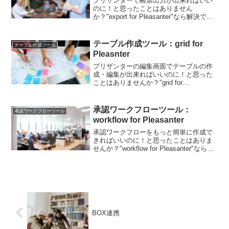
プリザンターで帳票出力が出来ればいい
のに！と思ったことはありません
か？"export for Pleasanter"なら解決でき
ます！export for Pleasanterとは「export
for Pleasanter」とは、Plea...
テーブル作成ツール：grid for
テーブル作成ツール
Pleasnter
プリザンターの編集画面でテーブルの作
成・編集が出来ればいいのに！と思った
ことはありませんか？"grid for
Pleasanter"なら解決できます！よくある
課題プリザンターにはテーブル型の項目
がないため、テーブルの行列分の項目を
承認ワークフローツール：
承認ワークフローツール
設定する...
workflow for Pleasanter
承認ワークフローをもっと簡単に作成で
きればいいのに！と思ったことはありま
せんか？"workflow for Pleasanter"なら解
決できます！現在、開発中のため、リリ
ースは今しばらくお待ちください。な
お、予告なく機能が変更になる可能性...
BOX連携