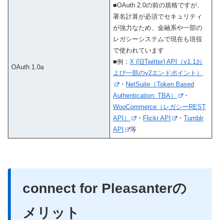
■OAuth 2.0の前の規格ですが、
署名計算が必須でセキュリティ
が強力なため、金融系や一部の
レガシーシステムで現在も現役
で使われています
■例：
X (旧Twitter) API（v1.1お
OAuth 1.0a
よび一部のv2エンドポイント）
・
NetSuite（Token Based
Authentication: TBA）
・
WooCommerce（レガシーREST
API）
・
Flickr API
・
Tumblr
API
等
connect for Pleasanter
の
メリット