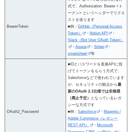
式で、Authorization: Bearer <ト
ークン> というヘッダーでリクエ
ストを送ります
BearerToken
■例：
GitHub（Personal Access
Token）
・
Notion API
・
Slack（Bot User OAuth Token）
・
Asana
・
Stripe
・
smartsheet
等
■IDとパスワードを直接APIに投
げてトークンをもらう方式で、
Salesforceなどで使われています
が、セキュリティの観点から
最
新のOAuth 2.1仕様では非推奨
（廃止予定）
となっているレガ
シーな方式です
OAuth2_Password
■例：
Salesforce
・
Magento /
Adobe Commerce（レガシー
REST API）
・
Microsoft
Dynamics CRM（一部のレガシ