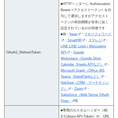
■HTTPヘッダーに Authorization:
Bearer <アクセストークン> を付
与して通信しますがアクセスト
ークンの有効期限が非常に短く
設定されているのが特徴です
■例：
freee
・
マネーフォワード
・
SmartHR
・
スマレジ
・
LINE LINE Login / Messaging
OAuth2_RefreshToken
API
・
Google
Workspace（Google Drive,
Calendar, Sheets APIなど）
・
Microsoft Graph（Office 365,
Teams, SharePointなど）
・
HubSpot（CRM・マーケティン
グ）
・
Zoom
・
Salesforce（Web Server OAuth
Flow）
等
■専用のカスタムヘッダー（例:
X-Cybozu-API-Token）や、URL