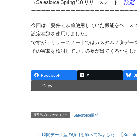
（Salesforce Spring ’18 リリースノート
[設定
ーーーーーーーーーーーーーーーーーーーーー
今回は、要件で以前使用していた機能をベース
設定種別を使用しました。
ですが、リリースノートではカスタムメタデー
での実装を検討していく必要が出てくるかもし
Facebook
X
B
Copy
鹿児島ブログカテゴリー
Salesforce開発
時間データ型の項目を触ってみました！【Salesfo