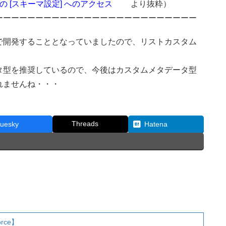
] の [スキーマ設定] へのアクセス
より抜粋）
ーーーーーーーーーーーーーーーーーーーーーーーーー
で開発することとなっていましたので、リストカスタム
タ型を推奨しているので、今後はカスタムメタデータ型
れませんね・・・
Threads
luesky
Hatena
rce】