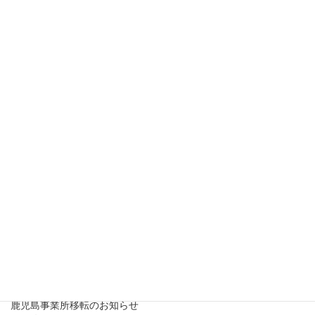
2017年12月
2017年11月
2017年10月
2017年7月
2017年6月
2017年2月
最近の投稿
鹿児島市との立地協定のお知らせ
2025年3月31日
鹿児島事業所移転のお知らせ