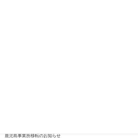
2018年2月
2017年12月
2017年11月
2017年10月
2017年7月
2017年6月
2017年2月
最近の投稿
鹿児島市との立地協定のお知らせ
2025年3月31日
鹿児島事業所移転のお知らせ