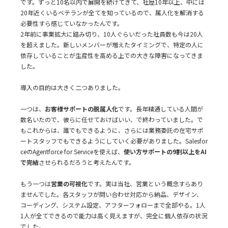
です。ずっと10名以内で展開を続けてきて、社歴10年以上、中には
20年近くいるベテランが全てを知っているので、属人化を解消する
必要性すら感じていなかったんです。
2年前に事業拡大に踏み切り、10人ぐらいだった社員数も今は20人
を超えました。新しいメンバーが増えたタイミングで、特定の人に
依存していることが生産性を高める上での大きな障害になってきま
した。
導入の目的は大きく二つありました。
一つは、
お客様サポートの脱属人化
です。長年精通している人間が
数名いたので、彼らに任せておけばいい、で終わっていました。で
もこれからは、誰でもできるように、さらには業務委託の在宅サポ
ートスタッフでもできるようにしていく必要がありました。Salesfor
ceのAgentforce for Serviceを使えば、
使い方サポートの9割以上をAI
で完結
させられるだろうと考えたんです。
もう一つは
営業の可視化
です。実は当社、営業という概念すらあり
ませんでした。各スタッフが問い合わせ対応から納品、デザイン、
コーディング、システム設定、アフターフォローまで全部やる。1人
1人が全てできるので能力は高く見えますが、完全に個人依存の状況
でした。