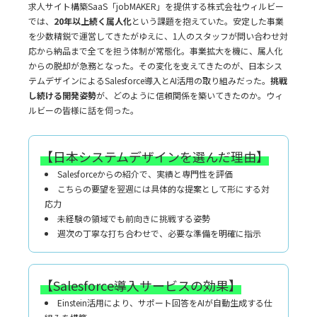
求人サイト構築SaaS「jobMAKER」を提供する株式会社ウィルビー
では、
20年以上続く属人化
という課題を抱えていた。安定した事業
を少数精鋭で運営してきたがゆえに、1人のスタッフが問い合わせ対
応から納品まで全てを担う体制が常態化。事業拡大を機に、属人化
からの脱却が急務となった。その変化を支えてきたのが、日本シス
テムデザインによるSalesforce導入とAI活用の取り組みだった。
挑戦
し続ける開発姿勢
が、どのように信頼関係を築いてきたのか。ウィ
ルビーの皆様に話を伺った。
【日本システムデザインを選んだ理由】
Salesforceからの紹介で、実績と専門性を評価
こちらの要望を翌週には具体的な提案として形にする対
応力
未経験の領域でも前向きに挑戦する姿勢
週次の丁寧な打ち合わせで、必要な準備を明確に指示
【Salesforce導入サービスの効果】
Einstein活用により、サポート回答をAIが自動生成する仕