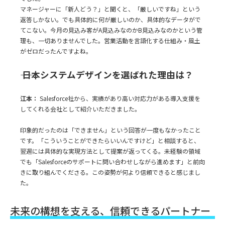
マネージャーに「新人どう？」と聞くと、「厳しいですね」という
返答しかない。でも具体的に何が厳しいのか、具体的なデータがで
てこない。今月の見込み客がA見込みなのかB見込みなのかという管
理も、一切ありませんでした。営業活動を言語化する仕組み・風土
がゼロだったんですよね。
―― 日本システムデザインを選ばれた理由は？
江本：
Salesforce社から、実績があり高い対応力がある導入支援を
してくれる会社として紹介いただきました。
印象的だったのは「できません」という回答が一度もなかったこと
です。「こういうことができたらいいんですけど」と相談すると、
翌週には具体的な実現方法として提案が返ってくる。未経験の領域
でも「Salesforceのサポートに問い合わせしながら進めます」と前向
きに取り組んでくださる。この姿勢が何より信頼できると感じまし
た。
未来の構想を支える、信頼できるパートナー