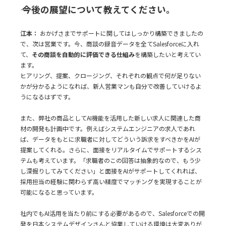
―― 今後の展望について教えてください。
江本：
おかげさまでサポートに関してはしっかり構築できましたの
で、次は営業です。今、商談の録音データを全てSalesforceに入れ
て、
その商談を自動的に評価できる仕組み
を構築したいと考えてい
ます。
ヒアリング、提案、クロージング、それぞれの観点で何が足りない
かが分かるようになれば、新人営業マンも自分で改善していけるよ
うになるはずです。
また、弊社の商品としてAI機能を活用した新しい求人に関連した商
材の開発も計画中です。例えばシステムエンジニアの求人であれ
ば、データをもとに求職者に対してどういう訴求をすべきかをAIが
提案してくれる。さらに、面接をリアルタイムでサポートするシス
テムも考えています。「求職者のこの回答は抽象的なので、もう少
し深掘りしてみてください」と面接をAIがサポートしてくれれば、
採用担当の経験に関わらず高い精度でマッチングを実現することが
可能になると思っています。
社内でもAI活用を当たり前にする必要があるので、Salesforceでの開
発を日本システムデザインさんと協業していける環境は大変ありが