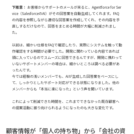
下雅意：
お客様からサポートのメールが来ると、Agentforce for Ser
vice（SalesforceのAI）がその回答案を自動生成してくれます。FAQ
の内容を参照しながら適切な回答案を作成してくれ、その内容を手
直しするだけなので、回答をまとめる時間が大幅に削減されまし
た。
以前は、細かい仕様をFAQで確認したり、実際にシステムを触って動
作確認をする時間が必要でした。開発に関わっている内容であれば
頭に入っているのでスムーズに回答できるんですが、開発に携わって
いないサポートメンバーの場合は、細かいところは調べる必要があ
ったんです。
今では経験の浅いメンバーでも、AIが生成した回答案をベースにし
て、しっかりとしたサポート対応ができる状態になりました。他の
メンバーからも「本当に楽になった」という声を聞いています。
これによって削減できた時間を、これまでできなかった既存顧客へ
の提案活動に振り向けられるようになったのも大きな変化です。
顧客情報が「個人の持ち物」から「会社の資