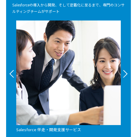
Salesforceの導入から開発、そして定着化に至るまで、専門のコンサ
ルティングチームがサポート
Previous
Salesforce
伴走・開発支援サービス
Mar