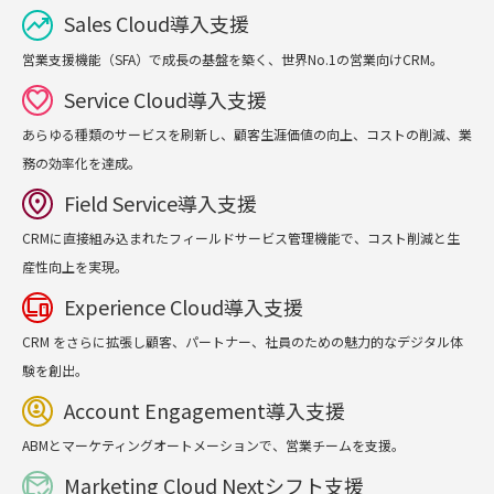
Sales Cloud導入支援
trending_up
営業支援機能（SFA）で成長の基盤を築く、世界No.1の営業向けCRM。
Service Cloud導入支援
favorite
あらゆる種類のサービスを刷新し、顧客生涯価値の向上、コストの削減、業
務の効率化を達成。
Field Service導入支援
location_on
CRMに直接組み込まれたフィールドサービス管理機能で、コスト削減と生
産性向上を実現。
Experience Cloud導入支援
devices
CRM をさらに拡張し顧客、パートナー、社員のための魅力的なデジタル体
験を創出。
Account Engagement導入支援
data_loss_prevention
ABMとマーケティングオートメーションで、営業チームを支援。
Marketing Cloud Nextシフト支援
mark_email_read