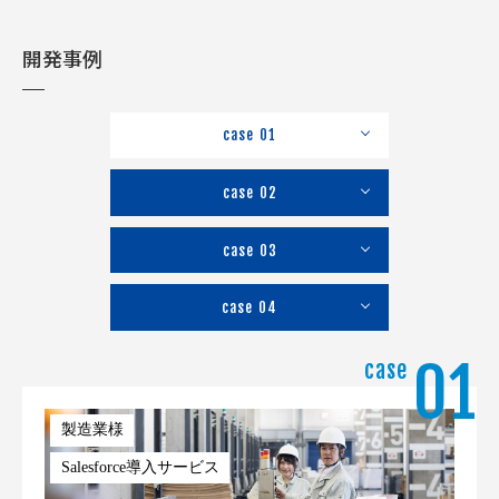
開発事例
case
01
case
02
case
03
case
04
01
case
製造業様
Salesforce導入サービス