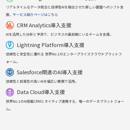
リアルタイムなデータ統合と自律型AIを融合させた新しい基盤へのシフト支
援。
サービス紹介ページはこちら
CRM Analytics導入支援
finance
AIを活用した分析と予測で、ビジネスの最前線にいるチームを支援。
Lightning Platform導入支援
flash_on
信頼性と安全性に優れる 世界No.1のエンタープライズクラウドプラットフ
ォーム。
Salesforce関連のAI導入支援
neurology
信頼性と拡張性の高いAIを幅広い業務で活用。
Data Cloud導入支援
database
世界No.1のAI搭載CRMとネイティブ連携する、唯一のデータプラットフォー
ム。