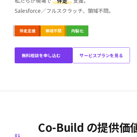
私たちが現場で
“伴走”
支援。
Salesforce／フルスクラッチ、領域不問。
伴走支援
領域不問
内製化
無料相談を申し込む
サービスプランを見る
Co-Build の提供価
01