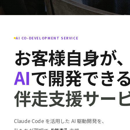
AI CO-DEVELOPMENT SERVICE
お客様自身が
AI
で開発でき
伴走支援サー
Claude Code を活用した AI 駆動開発を、