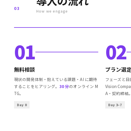
導入の流れ
03
How we engage
01
02
無料相談
プラン選
現状の開発体制・抱えている課題・AI に期待
フェーズと目的に合
することをヒアリング。
30 分
のオンライン M
Vision Co
TG。
A・契約締結
Day 0
Day 3–7