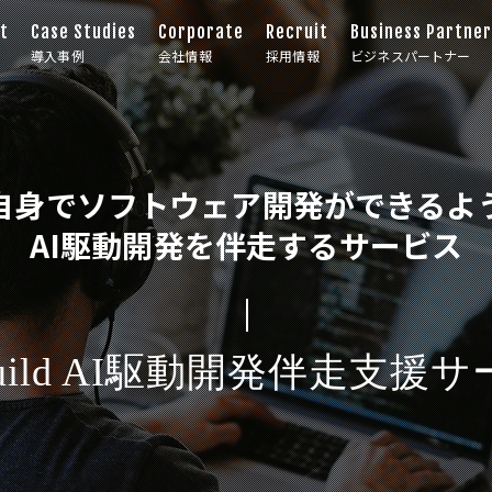
t
Case Studies
Corporate
Recruit
Business Partne
導入事例
会社情報
採用情報
ビジネスパートナー
自身でソフトウェア開発ができるよ
AI駆動開発を伴走するサービス
Build AI駆動開発伴走支援