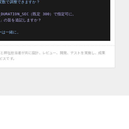
境変数で調整できますか？
_DURATION_SEC（既定 300）で指定可に。

能」の旨を追記しますか？
ーは一緒に。
ode と弊社担当者が共に設計、レビュー、開発、テストを実施し、成果
ビスです。