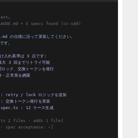
text…
LAUDE.md + 3 specs found (cc-sdd)
etry.md の仕様に沿って実装してください。

止です。
け入れ基準は 3 点です:

uth.spec.ts : 12 ケース生成
its 2 files · adds 1 file]
 · spec acceptance: ✓]