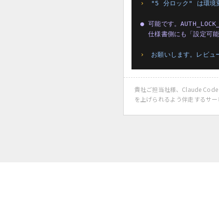
›
"5 分ロック" は環
● 可能です。AUTH_LOCK
  仕様書側にも「設定可
›
お願いします。レビュ
貴社ご担当社様、Claude C
を上げられるよう伴走するサー