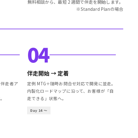
無料相談から、最短 2 週間で伴走を開始します。
※Standard Planの場合
04
伴走開始 → 定着
プ、伴走者ア
定例 MTG＋随時お問合せ対応で開発に並走。
内製化ロードマップに沿って、お客様が「自
す。
走できる」状態へ。
Day 14 〜