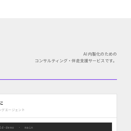
AI 内製化のための
コンサルティング・伴走支援サービスです。
核に
ーディングエージェント
ild-demo · main