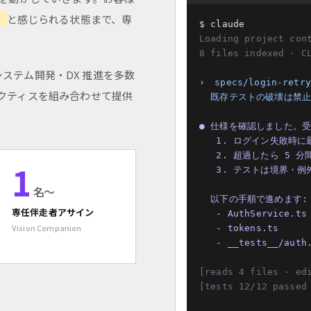
」
と感じられる状態まで、専
Loading project con
8 files indexed · C
幹システム開発・DX 推進を多数
›
specs/login-r
ラクティスを組み合わせて提供
  既存テストの破壊は禁
● 仕様を確認しました。受
   1. ログイン失敗時に最大 3 回までリトライ可能

   2. 超過したら 5 分間ロック、交換トークンを発行

1
   3. テストは境界・例外・正常系を網羅

名〜
  以下の手順で進めます:

専任伴走者アサイン
   - AuthService.ts : retry / lock ロジックを追加

Vision Companion
   - tokens.ts      : 交換トークン発行を実装

   - __tests__/a
[reads 4 files · ed
[tests 12/12 passed