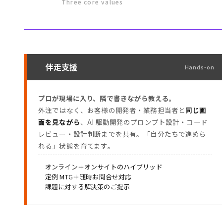
Three core values
伴走支援
Hands-on
プロが現場に入り、隣で書きながら教える。
外注ではなく、お客様の開発者・業務担当者と
同じ画
面を見ながら
、AI 駆動開発のプロンプト設計・コード
レビュー・設計判断までを共有。「自分たちで進めら
れる」状態を育てます。
オンライン＋オンサイトのハイブリッド
定例 MTG＋随時お問合せ対応
課題に対する解決策のご提示