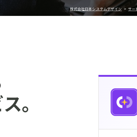
株式会社日本システムデザイン
サー
、
る
ビス。