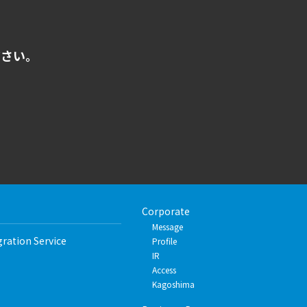
ださい。
Corporate
Message
gration Service
Profile
IR
Access
Kagoshima