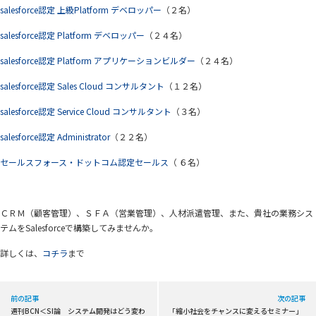
salesforce認定 上級Platform デベロッパー
（２名）
salesforce認定 Platform デベロッパー
（２４名）
salesforce認定 Platform アプリケーションビルダー
（２４名）
salesforce認定 Sales Cloud コンサルタント
（１２名）
salesforce認定 Service Cloud コンサルタント
（３名）
salesforce認定 Administrator
（２２名）
セールスフォース・ドットコム認定セールス
（ ６名）
ＣＲＭ（顧客管理）、ＳＦＡ（営業管理）、人材派遣管理、また、貴社の業務シス
テムをSalesforceで構築してみませんか。
詳しくは、
コチラ
まで
前の記事
次の記事
週刊BCN＜SI論 システム開発はどう変わ
「縮小社会をチャンスに変えるセミナー」