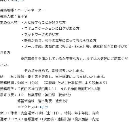
募集職種：コーディネーター
募集人数：若干名
求める人材：・人と接することが好きな方
・コミュニケーションに自信がある方
・フットワークの軽い方
・熱意があり、相手の立場に立って考えられる方
・メール作成、書類作成（Word・Excel）等、基本的なＰＣ操作がで
きる方
※応募条件を満たしているか不安な方も、まずはお気軽にご応募くだ
さい。
その点を含めて、書類選考いたします。
給 与：経験・能力等を考慮し、当社規定により支給いたします。
勤務時間：9:00 ～ 18:00 （実働8H ただし仕事状況により残業あり）
勤務場所：千代田区神田須田町2-3-1 ＮＢＦ神田須田町ビル6階
最寄り駅：ＪＲ 秋葉原駅・神田駅 徒歩5分
都営新宿線 岩本町駅 徒歩3分
※アクセスは
コチラ
休日・休暇：完全週休2日制（土・日）、特別、年末年始、有給
選考プロセス：書類選考→1次面接・適性試験→役員面接→内定