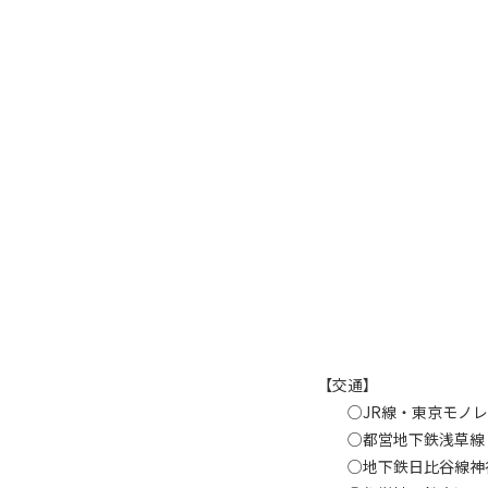
【交通】
○JR線・東京モノレー
○都営地下鉄浅草線・大
○地下鉄日比谷線神谷町