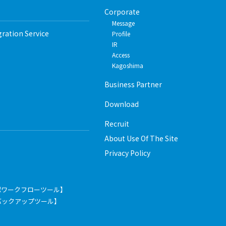
Corporate
Message
gration Service
Profile
IR
Access
Kagoshima
Business Partner
Download
Recruit
About Use Of The Site
Privacy Policy
認ワークフローツール】
pace【バックアップツール】