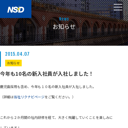
News
お知らせ
2015.04.07
お知らせ
今年も10名の新入社員が入社しました！
鹿児島採用も含め、今年も１０名の新入社員が入社しました。
（詳細は
当社リクナビページ
をご覧ください。）
これから２か月間の社内研修を経て、大きく飛躍していくことを楽しみに
しています！