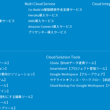
Multi Cloud Service
Cloud Inte
Co-Build AI駆動開発伴走支援サービス
Heroku導入サービス
フト支援サービス
AWS導入サービス
Amazon Connect導入サービス
プリザンター導入サービス
Cloud Solution Tools
有ツール】
CData【BtoBデータ連携ツール】
ション】
Smartsheet【プロジェクト管理ツール】
介業向けソリューション】
Google Workspace【グループウェア】
テム】
サテライトオフィス・ワークフロー【承
信ツール】
Cloud Backup For Google Works
ラグイン】
もっと便利にする編集ツール】
票ツール】
ックアップツール】