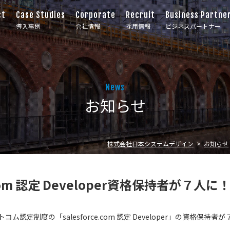
ct
Case Studies
Corporate
Recruit
Business Partne
導入事例
会社情報
採用情報
ビジネスパートナー
News
お知らせ
株式会社日本システムデザイン
お知らせ
e.com 認定 Developer資格保持者が７人に
ム認定制度の「salesforce.com 認定 Developer」の資格保持