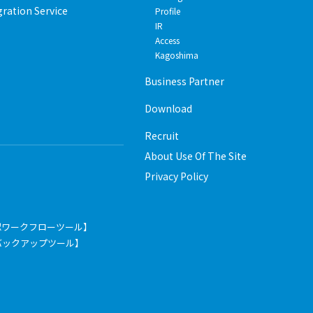
gration Service
Profile
IR
Access
Kagoshima
Business Partner
Download
Recruit
About Use Of The Site
Privacy Policy
認ワークフローツール】
pace【バックアップツール】