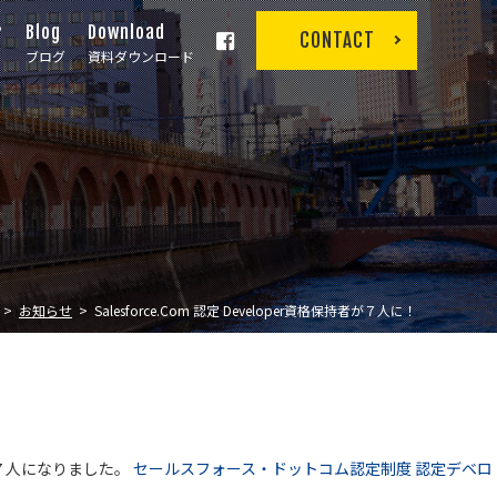
r
Blog
Download
CONTACT
ブログ
資料ダウンロード
お知らせ
Salesforce.com 認定 Developer資格保持者が７人に！
！
者が７人になりました。
セールスフォース・ドットコム認定制度 認定デベロ