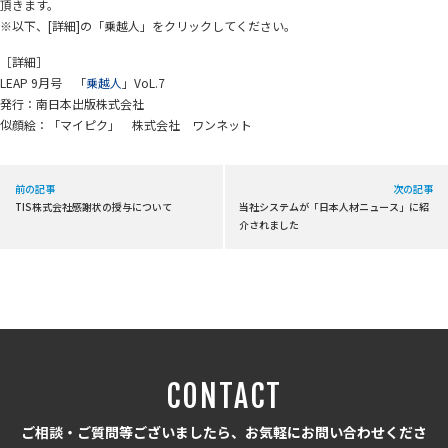
頂きます。
※以下、[詳細]の「乗越人」をクリックしてください。
［詳細］
LEAP 9月号 「
乗越人
」VoL.7
発行：南日本出版株式会社
似顔絵：「マイピク」 株式会社 ワンネット
前の記事
次の記事
TIS株式会社感謝状の授与について
当社システムが「日本人材ニュース」に紹
介されました
CONTACT
ご相談・ご質問等ございましたら、お気軽にお問い合わせくださ