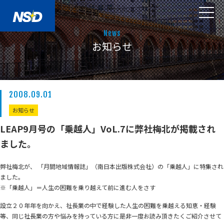
News
お知らせ
2008.09.01
お知らせ
LEAP9月号の「乗越人」VoL.7に弊社梅北が掲載され
ました。
弊社梅北が、 「月間地域情報誌」（南日本出版株式会社）の「乗越人」に特集され
ました。
※「乗越人」＝人生の困難を乗り越えて前に進む人をさす
設立２０年年を向かえ、社長業の中で経験した人生の困難を乗越える知恵・経験
等、同じ社長業の方や悩みを持っている方に是非一度お読み頂きたくご紹介させて