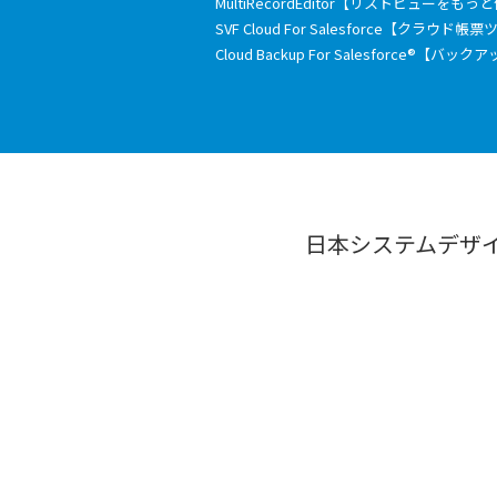
MultiRecordEditor【リストビューを
SVF Cloud For Salesforce【クラウド帳
Cloud Backup For Salesforce®【バ
日本システムデザ