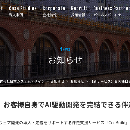
ct
Case Studies
Corporate
Recruit
Business Partne
導入事例
会社情報
採用情報
ビジネスパートナー
News
お知らせ
式会社日本システムデザイン
お知らせ
お知らせ
【新サービス】お客様自身
お客様自身でAI駆動開発を完結できる伴走支
ウェア開発の導入・定着をサポートする伴走支援サービス「Co-Build