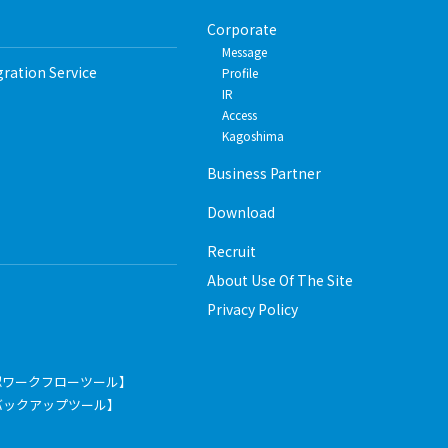
Corporate
Message
gration Service
Profile
IR
Access
Kagoshima
Business Partner
Download
Recruit
About Use Of The Site
Privacy Policy
認ワークフローツール】
pace【バックアップツール】