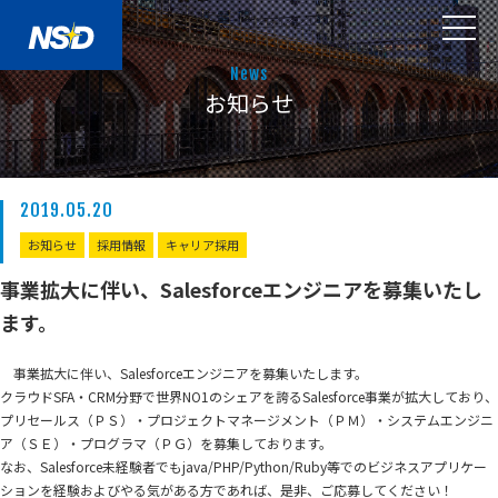
News
お知らせ
2019.05.20
お知らせ
採用情報
キャリア採用
事業拡大に伴い、Salesforceエンジニアを募集いたし
ます。
事業拡大に伴い、Salesforceエンジニアを募集いたします。
クラウドSFA・CRM分野で世界NO1のシェアを誇るSalesforce事業が拡大しており、
プリセールス（ＰＳ）・プロジェクトマネージメント（ＰＭ）・システムエンジニ
ア（ＳＥ）・プログラマ（ＰＧ）を募集しております。
なお、Salesforce未経験者でもjava/PHP/Python/Ruby等でのビジネスアプリケー
ションを経験およびやる気がある方であれば、是非、ご応募してください！