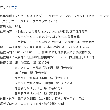
詳しくは
コチラ
募集職種：プリセールス（ＰＳ）・プロジェクトマネージメント（ＰＭ）・システ
ムエンジニア（ＳＥ）・プログラマ（ＰＧ）
募集人数：10名
仕事内容：・Salesforceの導入コンサルおよび開発と運用保守業務
・リーダーとしてメンバーおよびＱＣＤ管理業務
・当社製品・サービスのプリセールスと開発・運用保守業務
給 与：経験・能力等を考慮し、当社規定により支給いたします。
勤務時間：9:00 ～ 18:00 （実働8H ただし仕事状況により残業あり）
勤務場所：東京都千代田区神田須田町2-3-1 ＮＢＦ神田須田町ビル6階
最寄り駅：JR「秋葉原」駅（徒歩5分）
東京メトロ日比谷線「秋葉原」駅（徒歩6分）
JR「神田」駅（徒歩5分）
東京メトロ銀座線「神田」駅（徒歩3分）
東京メトロ丸ノ内線「淡路町」駅（徒歩5分）
都営新宿線「小川町」駅（徒歩5分）
都営新宿線「岩本町」駅（徒歩3分）
休日・休暇：完全週休2日制（土・日）、特別、年末年始、有給
選考プロセス：エントリ→面接・適性試験→内定