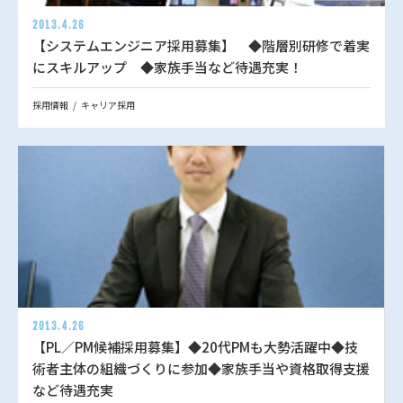
2013.4.26
【システムエンジニア採用募集】 ◆階層別研修で着実
にスキルアップ ◆家族手当など待遇充実！
採用情報
キャリア採用
2013.4.26
【PL／PM候補採用募集】◆20代PMも大勢活躍中◆技
術者主体の組織づくりに参加◆家族手当や資格取得支援
など待遇充実