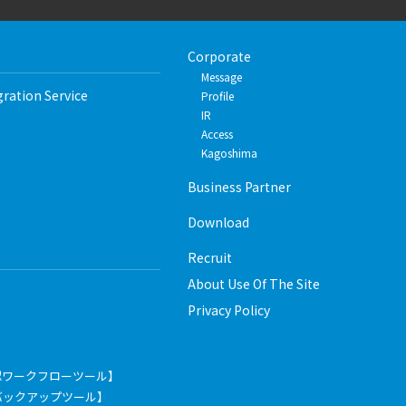
Corporate
Message
gration Service
Profile
IR
Access
Kagoshima
Business Partner
Download
Recruit
About Use Of The Site
Privacy Policy
認ワークフローツール】
pace【バックアップツール】