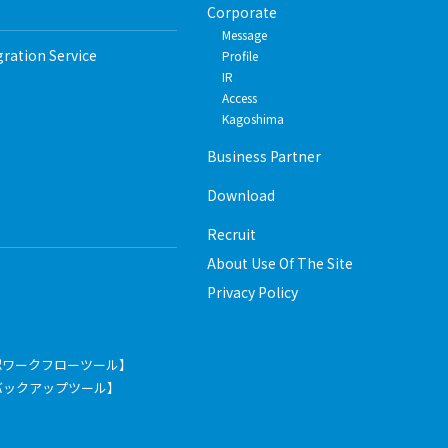
Corporate
Message
gration Service
Profile
IR
Access
Kagoshima
Business Partner
Download
Recruit
About Use Of The Site
Privacy Policy
認ワークフローツール】
pace【バックアップツール】