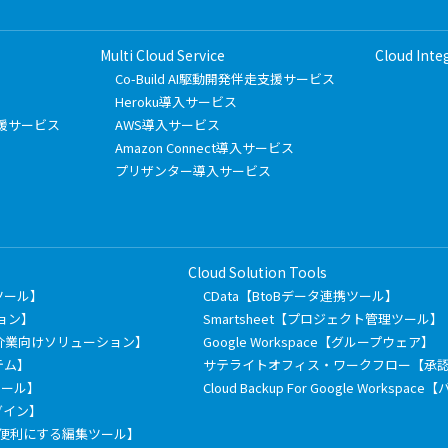
Multi Cloud Service
Cloud Inte
Co-Build AI駆動開発伴走支援サービス
Heroku導入サービス
フト支援サービス
AWS導入サービス
Amazon Connect導入サービス
プリザンター導入サービス
Cloud Solution Tools
有ツール】
CData【BtoBデータ連携ツール】
ション】
Smartsheet【プロジェクト管理ツール】
介業向けソリューション】
Google Workspace【グループウェア】
テム】
サテライトオフィス・ワークフロー【承
信ツール】
Cloud Backup For Google Works
ラグイン】
もっと便利にする編集ツール】