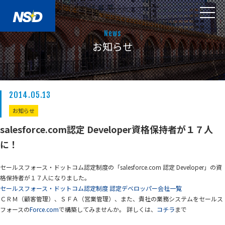
News
お知らせ
2014.05.13
お知らせ
salesforce.com認定 Developer資格保持者が１７人
に！
セールスフォース・ドットコム認定制度の「salesforce.com 認定 Developer」の資
格保持者が１７人になりました。
セールスフォース・ドットコム認定制度 認定デベロッパー会社一覧
ＣＲＭ（顧客管理）、ＳＦＡ（営業管理）、また、貴社の業務システムをセールス
フォースの
Force.com
で構築してみませんか。 詳しくは、
コチラ
まで