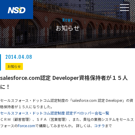
News
お知らせ
2014.04.08
お知らせ
salesforce.com認定 Developer資格保持者が１５人
に！
セールスフォース・ドットコム認定制度の「salesforce.com 認定 Developer」の資
格保持者が１５人になりました。
セールスフォース・ドットコム認定制度 認定デベロッパー会社一覧
ＣＲＭ（顧客管理）、ＳＦＡ（営業管理）、また、貴社の業務システムをセールス
フォースの
Force.com
で構築してみませんか。 詳しくは、
コチラ
まで