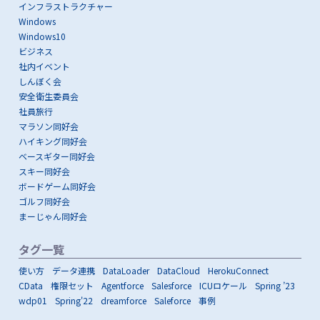
インフラストラクチャー
Windows
Windows10
ビジネス
社内イベント
しんぼく会
安全衛生委員会
社員旅行
マラソン同好会
ハイキング同好会
ベースギター同好会
スキー同好会
ボードゲーム同好会
ゴルフ同好会
まーじゃん同好会
タグ一覧
使い方
データ連携
DataLoader
DataCloud
HerokuConnect
CData
権限セット
Agentforce
Salesforce
ICUロケール
Spring ’23
wdp01
Spring'22
dreamforce
Saleforce
事例