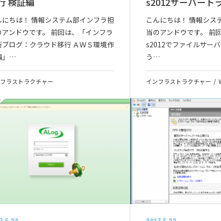
行 検証編
s2012サーバート
んにちは！ 情報システム部インフラ担
こんにちは！ 情報シス
のアンドウです。 前回は、「インフラ
当のアンドウです。 前回
術ブログ：クラウド移行 ＡＷＳ環境作
s2012でファイルサー
編」…
う…
フラストラクチャー
インフラストラクチャー