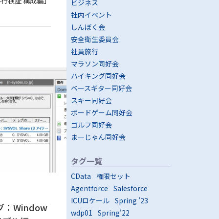
行検証 構成編」
ビジネス
社内イベント
しんぼく会
安全衛生委員会
社員旅行
マラソン同好会
ハイキング同好会
ベースギター同好会
スキー同好会
ボードゲーム同好会
ゴルフ同好会
まーじゃん同好会
タグ一覧
CData
権限セット
Agentforce
Salesforce
ICUロケール
Spring ’23
：Window
wdp01
Spring'22