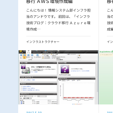
移行 ＡＷＳ環境作成編
移
こんにちは！ 情報システム部インフラ担
こ
当のアンドウです。 前回は、「インフラ
当
技術ブログ：クラウド移行 Ａｚｕｒｅ環
技
境作成…
成
インフラストラクチャー
イン