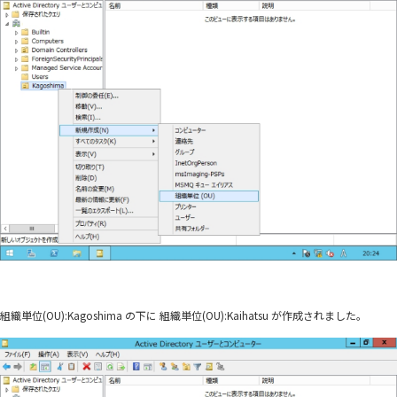
組織単位(OU):Kagoshima の下に 組織単位(OU):Kaihatsu が作成されました。