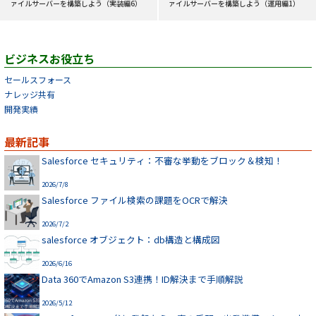
ァイルサーバーを構築しよう（実装編6）
ァイルサーバーを構築しよう（運用編1）
ビジネスお役立ち
セールスフォース
ナレッジ共有
開発実績
最新記事
Salesforce セキュリティ：不審な挙動をブロック＆検知！
2026/7/8
Salesforce ファイル検索の課題をOCRで解決
2026/7/2
salesforce オブジェクト：db構造と構成図
2026/6/16
Data 360でAmazon S3連携！ID解決まで手順解説
2026/5/12