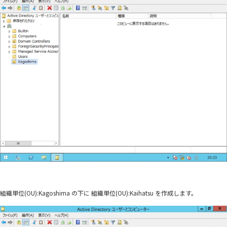
組織単位(OU):Kagoshima の下に 組織単位(OU):Kaihatsu を作成します。