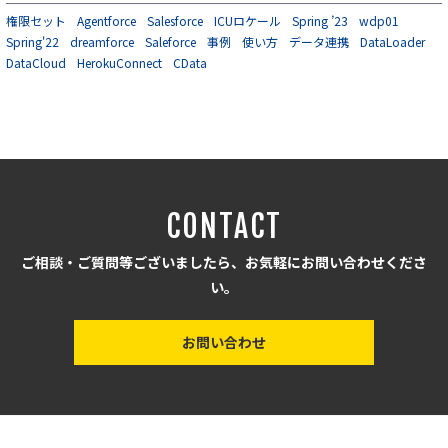
権限セット
Agentforce
Salesforce
ICUロケール
Spring ’23
wdp01
Spring'22
dreamforce
Saleforce
事例
使い方
データ連携
DataLoader
DataCloud
HerokuConnect
CData
CONTACT
ご相談・ご質問等ございましたら、お気軽にお問い合わせくださ
い。
お問い合わせ