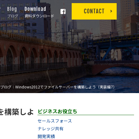
r
Blog
Download
CONTACT
ブログ
資料ダウンロード
ブログ：Windows2012でファイルサーバーを構築しよう（実装編7）
ーを構築しよ
ビジネスお役立ち
セールスフォース
ナレッジ共有
開発実績