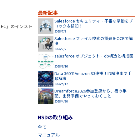
最新記事
Salesforce セキュリティ：不審な挙動をブ
ロック＆検知！
 EXEC」のインスト
2026/7/8
Salesforce ファイル検索の課題をOCRで解
決
2026/7/2
salesforce オブジェクト：db構造と構成図
2026/6/16
Data 360でAmazon S3連携！ID解決まで手
順解説
2026/5/12
Dreamforce2026参加登録から、宿の手
配、出発準備でやっておくこと
2026/4/30
NSDの取り組み
全て
マニュアル