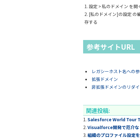
設定 > 私のドメイン を開
[私のドメイン]の設定 の
存する
参考サイトURL
レガシーホスト名への参照
拡張ドメイン
非拡張ドメインのリダイ
関連投稿:
Salesforce World 
Visualforce開発で厄介な「a
組織のプロファイル設定を優先す