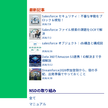
最新記事
Salesforce セキュリティ：不審な挙動をブ
ロック＆検知！
2026/7/8
Salesforce ファイル検索の課題をOCRで解
決
2026/7/2
salesforce オブジェクト：db構造と構成図
2026/6/16
Data 360でAmazon S3連携！ID解決まで手
順解説
2026/5/12
Dreamforce2026参加登録から、宿の手
配、出発準備でやっておくこと
2026/4/30
NSDの取り組み
全て
マニュアル