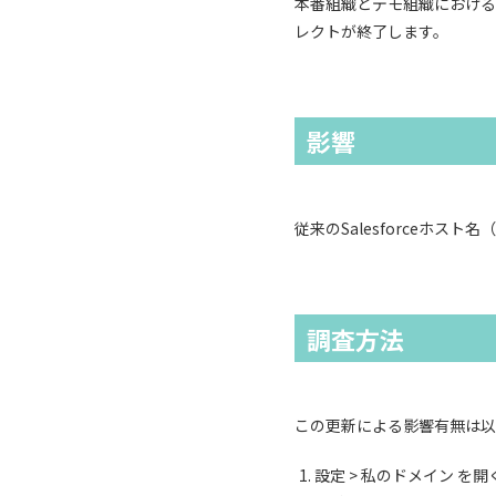
本番組織とデモ組織における、
レクトが終了します。
影響
従来のSalesforceホ
調査方法
この更新による影響有無は以
設定 > 私のドメイン を開