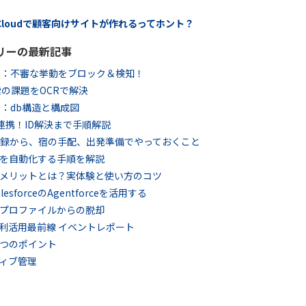
ience Cloudで顧客向けサイトが作れるってホント？
リーの最新記事
ュリティ：不審な挙動をブロック＆検知！
ル検索の課題をOCRで解決
ェクト：db構造と構成図
 S3連携！ID解決まで手順解説
6参加登録から、宿の手配、出発準備でやっておくこと
rceを自動化する手順を解説
メリットとは？実体験と使い方のコツ
forceのAgentforceを活用する
ット：プロファイルからの脱却
データ利活用最前線 イベントレポート
つのポイント
ンティブ管理