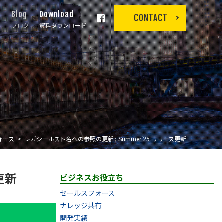
r
Blog
Download
CONTACT
ブログ
資料ダウンロード
ォース
レガシーホスト名への参照の更新 ; Summer'25 リリース更新
更新
ビジネスお役立ち
セールスフォース
ナレッジ共有
開発実績