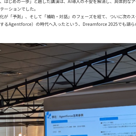
のAI活用、はじめの一歩」と題した講演は、AI導入の不安を解消し、具体的な
テーションでした。
進化が「予測」、そして「補助・対話」のフェーズを経て、ついに次のス
Agentforce）の時代へ入ったという、Dreamforce 2025でも