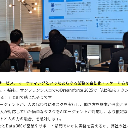
サービス、マーケティングといったあらゆる業務を自動化・スケールさ
小脇も、サンフランシスコでのDreamforce 2025で「AIが自らア
る！」と肌で感じたそうです。
エージェントが、人の代わりにタスクを実行し、働き方を根本から変え
人が対応していた簡単なタスクをAIエージェントが対応し、より複雑
ントと人の力の融合」を意味します。
rceとData 360が営業やサポート部門でいかに実務を変えるか、弊社の