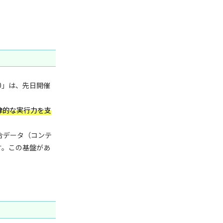
60」は、先日開催
律的な実行力を支
統合データ（コンテ
す。この基盤があ