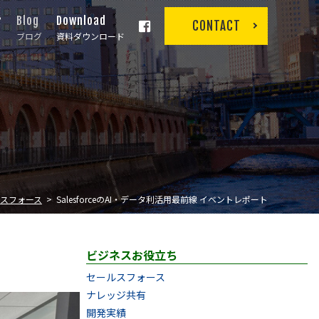
r
Blog
Download
CONTACT
ブログ
資料ダウンロード
スフォース
SalesforceのAI・データ利活用最前線 イベントレポート
ビジネスお役立ち
セールスフォース
ナレッジ共有
開発実績