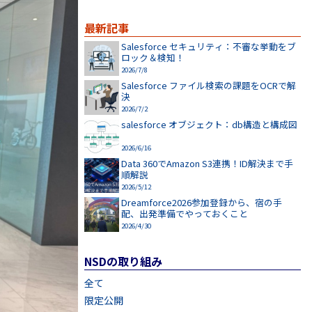
最新記事
Salesforce セキュリティ：不審な挙動をブ
ロック＆検知！
2026/7/8
Salesforce ファイル検索の課題をOCRで解
決
2026/7/2
salesforce オブジェクト：db構造と構成図
2026/6/16
Data 360でAmazon S3連携！ID解決まで手
順解説
2026/5/12
Dreamforce2026参加登録から、宿の手
配、出発準備でやっておくこと
2026/4/30
NSDの取り組み
全て
限定公開