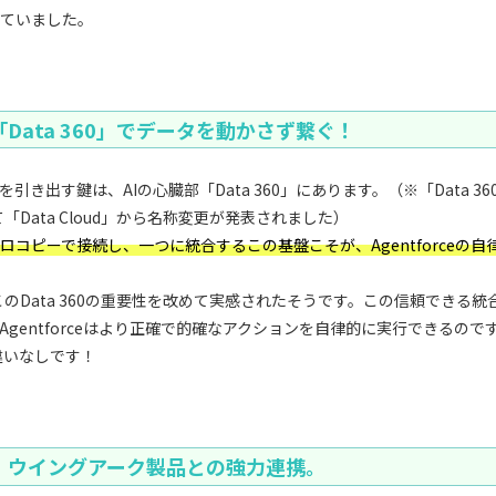
ていました。
Data 360」でデータを動かさず繋ぐ！
引き出す鍵は、AIの心臓部「Data 360」にあります。（※「Data 3
5にて「Data Cloud」から名称変更が発表されました）
コピーで接続し、一つに統合するこの基盤こそが、Agentforceの自
025でこのData 360の重要性を改めて実感されたそうです。この信頼できる
gentforceはより正確で的確なアクションを自律的に実行できるので
違いなしです！
！ウイングアーク製品との強力連携。