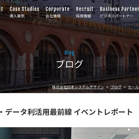
ct
Case Studies
Corporate
Recruit
Business Partne
導入事例
会社情報
採用情報
ビジネスパートナー
Blog
ブログ
株式会社日本システムデザイン
ブログ
セール
eのAI・データ利活用最前線 イベントレポート