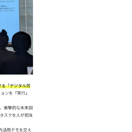
せる「デジタル労
クションを『実行』
る、衝撃的な未来図
なタスクを人が担当
社内活用デモを交え