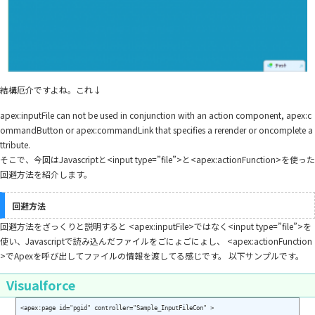
結構厄介ですよね。これ↓
apex:inputFile can not be used in conjunction with an action component, apex:c
ommandButton or apex:commandLink that specifies a rerender or oncomplete a
ttribute.
そこで、今回はJavascriptと<input type=”file”>と<apex:actionFunction>を使った
回避方法を紹介します。
回避方法
回避方法をざっくりと説明すると <apex:inputFile>ではなく<input type=”file”>を
使い、Javascriptで読み込んだファイルをごにょごにょし、 <apex:actionFunction
>でApexを呼び出してファイルの情報を渡してる感じです。 以下サンプルです。
Visualforce
<apex:page id="pgid" controller="Sample_InputFileCon" >
