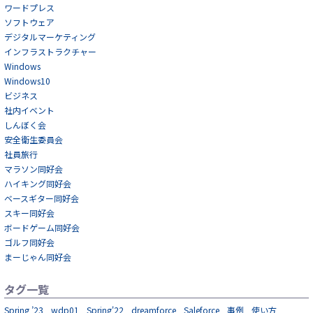
ワードプレス
ソフトウェア
デジタルマーケティング
インフラストラクチャー
Windows
Windows10
ビジネス
社内イベント
しんぼく会
安全衛生委員会
社員旅行
マラソン同好会
ハイキング同好会
ベースギター同好会
スキー同好会
ボードゲーム同好会
ゴルフ同好会
まーじゃん同好会
タグ一覧
Spring ’23
wdp01
Spring'22
dreamforce
Saleforce
事例
使い方