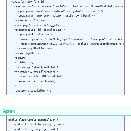
  <apex:form id="form_id">

    <apex:actionFunction name="passToController" action="{!readCsvFile}" oncomplete=
      <apex:param name="fname" value="" assignTo="{!filename}" />

      <apex:param name="body" value="" assignTo="{!body}"/>

    </apex:actionFunction>

    <apex:pageMessages id="msg_id"/>

    <apex:pageBlock id="pageBlock_id" >

      <apex:pageBlockSection >

        <input type="file" id="file_input" name="attFile" accept=".csv" /><br/>

        <apex:commandButton value="CSV読み込み" onclick="remoteLocationPost(); return
      </apex:pageBlockSection>

    </apex:pageBlock>

    <script>

    var blobfile;

    function getAsText(readFile) {

    var reader = new FileReader();

      reader.readAsDataURL(readFile);

      reader.onload = attLoaded;

    }

    function attLoaded(evt) { 

      var fileString = evt.target.result;

      blobfile = fileString;

      var input = document.getElementById("file_input");

Apex
      var filename= input.value;

      passToController(filename,blobfile);

    }

public class Sample_InputFileCon {

    function remoteLocationPost(){

    public String filename {get; set;}

      var fbody= document.getElementById("file_input").files[0];

    public String body {get; set;}
