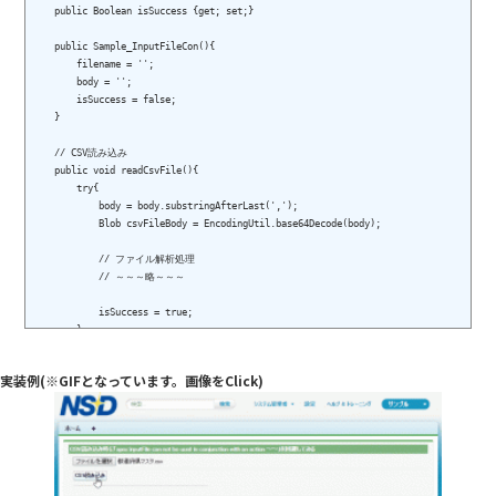
      if(typeof fbody === "undefined"){

    public Boolean isSuccess {get; set;}

        alert("CSVファイルが選択されていません。");

        return;

    public Sample_InputFileCon(){

      }

        filename = '';

      else{

        body = '';

        getAsText(fbody); 

        isSuccess = false;

      }

    }

    }

    function onCompleteAction(ret){

    // CSV読み込み

      if(ret == 'true'){

    public void readCsvFile(){

        alert('CSV読み込み完了');

        try{

      }

            body = body.substringAfterLast(',');

      else{

            Blob csvFileBody = EncodingUtil.base64Decode(body);

        alert('CSV読み込み失敗');

      }

            // ファイル解析処理

    }

            // ～～～略～～～

    </script>

  </apex:form>

            isSuccess = true;

        }

        catch(Exception e){

            isSuccess = false;

実装例
(※GIFとなっています。画像をClick)
        }

    }
