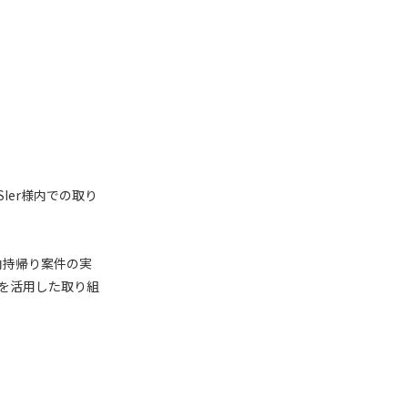
Ier様内での取り
内持帰り案件の実
eを活用した取り組