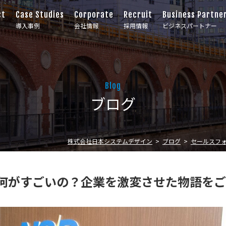
ct
Case Studies
Corporate
Recruit
Business Partne
導入事例
会社情報
採用情報
ビジネスパートナー
Blog
ブログ
株式会社日本システムデザイン
ブログ
セールスフ
ceって何がすごいの？企業を激変させた物語を