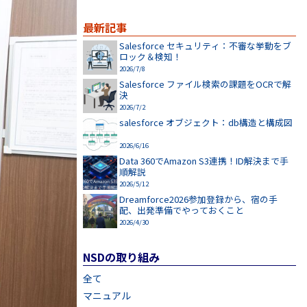
最新記事
Salesforce セキュリティ：不審な挙動をブ
ロック＆検知！
2026/7/8
Salesforce ファイル検索の課題をOCRで解
決
2026/7/2
salesforce オブジェクト：db構造と構成図
2026/6/16
Data 360でAmazon S3連携！ID解決まで手
順解説
2026/5/12
Dreamforce2026参加登録から、宿の手
配、出発準備でやっておくこと
2026/4/30
NSDの取り組み
全て
マニュアル