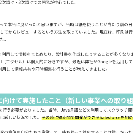
で2次請け・3次請けでの開発が中心でした。
って本当に良かったと思いますが、当時は紙を使うことが当たり前の日
してからレビューするという方法を取っていました。現在は、印刷は行
た。
ル）を利用して情報をまとめたり、設計書を作成したりすることが多くなり
el（エクセル）は個人的に好きですが、最近は弊社がGoogleを活用し
トを利用して情報共有や同時編集を行うことが増えてきました。
e活用に向けて実施したこと（新しい事業への取り
開発を行う必要がありました。当時、Java言語などを利用してスクラッチ
は厳しい状況でした。
その時に短期間で開発ができるSalesforceを
rce開発の案件を自分たちで営業して、持ち帰って対応することは難しかっ