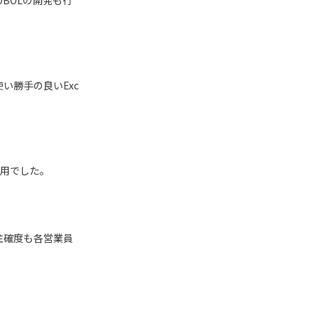
OBOLの開発も行
い勝手の良いExc
用でした。
注確度も各営業員