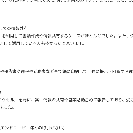
で、次にPHPでの開発で次に.Netでの開発を行っていました。また、C
用しての情報共有
ル）を利用して書類作成や情報共有するケースがほとんどでした。また、使
変更して活用している人も多かったと思います。
や報告書や週報や勤務表など全て紙に印刷して上長に提出・回覧する運
値
（エクセル）を元に、案件情報の共有や営業活動含めて報告しており、受
ました。
ン（エンドユーザー様との取引がない）