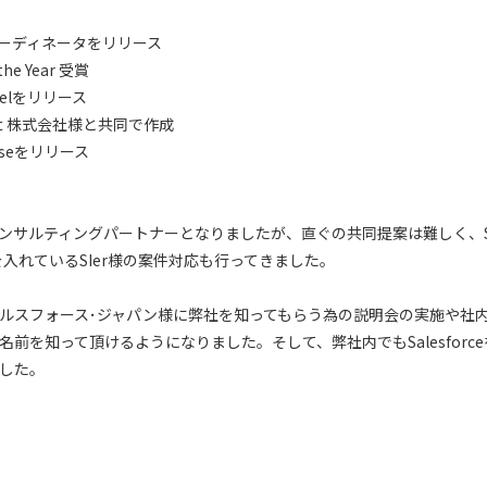
コーディネータをリリース
the Year 受賞
ccelをリリース
株式会社様と共同で作成
aseをリリース
rceコンサルティングパートナーとなりましたが、直ぐの共同提案は難しく、S
に力を入れているSIer様の案件対応も行ってきました。
ルスフォース･ジャパン様に弊社を知ってもらう為の説明会の実施や社
前を知って頂けるようになりました。そして、弊社内でもSalesforc
した。