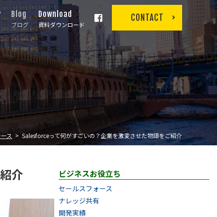
r
Blog
Download
CONTACT
ブログ
資料ダウンロード
ォース
Salesforceって何がすごいの？企業を激変させた物語をご紹介
ご紹介
ビジネスお役立ち
セールスフォース
ナレッジ共有
開発実績