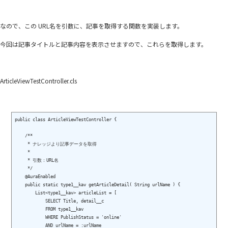
なので、この URL名を引数に、記事を取得する関数を実装します。
今回は記事タイトルと記事内容を表示させますので、これらを取得します。
ArticleViewTestController.cls
public class ArticleViewTestController {

    /**

     * ナレッジより記事データを取得

     *

     * 引数：URL名

     */

    @AuraEnabled

    public static type1__kav getArticleDetail( String urlName ) {

        List<type1__kav> articleList = [

            SELECT Title, detail__c

            FROM type1__kav

            WHERE PublishStatus = 'online'

            AND urlName = :urlName
