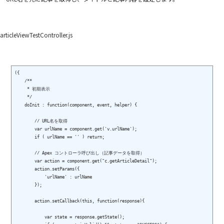
articleViewTestController.js
({

    /**

     * 初期表示

     */

    doInit : function(component, event, helper) {

        // URL名を取得

        var urlName = component.get('v.urlName');

        if ( urlName == '' ) return;

        // Apex コントローラ呼び出し（記事データを取得）

        var action = component.get("c.getArticleDetail");

        action.setParams({

            'urlName' : urlName

        });

        action.setCallback(this, function(response){

            var state = response.getState();
