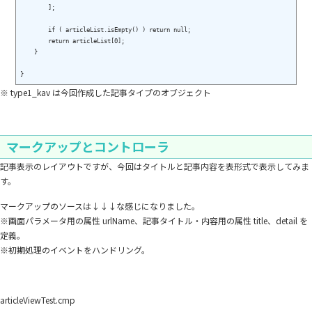
        ];

        if ( articleList.isEmpty() ) return null;

        return articleList[0];

    }

※ type1_kav は今回作成した記事タイプのオブジェクト
マークアップとコントローラ
記事表示のレイアウトですが、今回はタイトルと記事内容を表形式で表示してみま
す。
マークアップのソースは↓↓↓な感じになりました。
※画面パラメータ用の属性 urlName、記事タイトル・内容用の属性 title、detail を
定義。
※初期処理のイベントをハンドリング。
articleViewTest.cmp