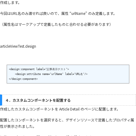
作成します。
今回はURL名のみ渡せれば良いので、属性 “urlName” のみ定義します。
（属性名はマークアップで定義したものと合わせる必要があります）
articleViewTest.design
<design:component label="記事表示テスト">

    <design:attribute name="urlName" label="URL名"/>

４．カスタムコンポーネントを配置する
作成したカスタムコンポーネントを Article Detail のページに配置します。
配置したコンポーネントを選択すると、デザインリソースで定義したプロパティ属
性が表示されました。