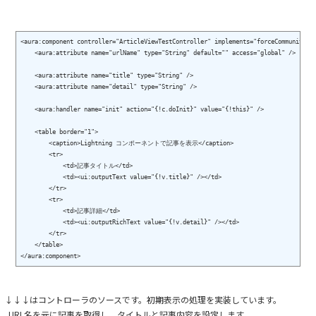
<aura:component controller="ArticleViewTestController" implements="forceCommunity:av
    <aura:attribute name="urlName" type="String" default="" access="global" />

    <aura:attribute name="title" type="String" />

    <aura:attribute name="detail" type="String" />

    <aura:handler name="init" action="{!c.doInit}" value="{!this}" />

    <table border="1">

        <caption>Lightning コンポーネントで記事を表示</caption>

        <tr>

            <td>記事タイトル</td>

            <td><ui:outputText value="{!v.title}" /></td>

        </tr>

        <tr>

            <td>記事詳細</td>

            <td><ui:outputRichText value="{!v.detail}" /></td>

        </tr>

    </table>

↓↓↓はコントローラのソースです。初期表示の処理を実装しています。
URL名を元に記事を取得し、タイトルと記事内容を設定します。