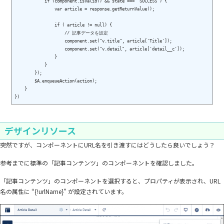
            if (component.isValid() && state === "SUCCESS") {

                var article = response.getReturnValue();

                if ( article != null) {

                    // 記事データを設定

                    component.set("v.title", article['Title']);

                    component.set("v.detail", article['detail__c']);

                }

            }

        });

        $A.enqueueAction(action);

    }

デザインリソース
突然ですが、コンポーネントにURL名を引き渡すにはどうしたら良いでしょう？
参考までに標準の「記事コンテンツ」のコンポーネントを確認しました。
「記事コンテンツ」のコンポーネントを選択すると、プロパティが表示され、URL
名の属性に “{!urlName}” が設定されています。