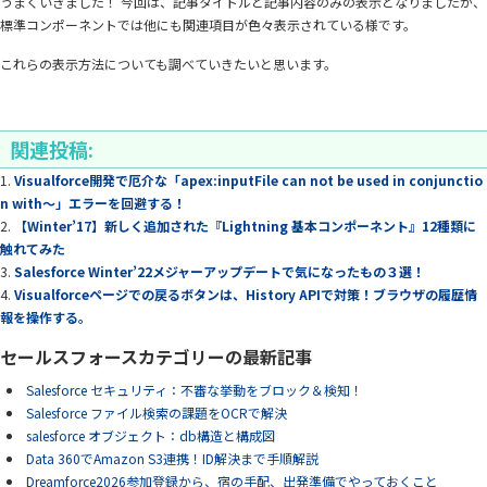
うまくいきました！ 今回は、記事タイトルと記事内容のみの表示となりましたが、
標準コンポーネントでは他にも関連項目が色々表示されている様です。
これらの表示方法についても調べていきたいと思います。
関連投稿:
Visualforce開発で厄介な「apex:inputFile can not be used in conjunctio
n with～」エラーを回避する！
【Winter’17】新しく追加された『Lightning 基本コンポーネント』12種類に
触れてみた
Salesforce Winter’22メジャーアップデートで気になったもの３選！
Visualforceページでの戻るボタンは、History APIで対策！ブラウザの履歴情
報を操作する。
セールスフォースカテゴリーの最新記事
Salesforce セキュリティ：不審な挙動をブロック＆検知！
Salesforce ファイル検索の課題をOCRで解決
salesforce オブジェクト：db構造と構成図
Data 360でAmazon S3連携！ID解決まで手順解説
Dreamforce2026参加登録から、宿の手配、出発準備でやっておくこと