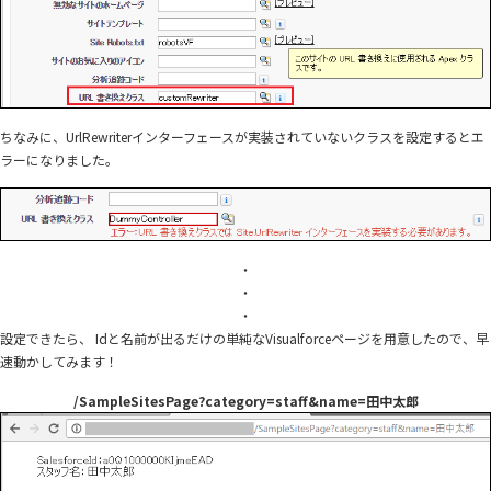
            // '/staff/'で始まっていれば、スタッフ名をListに格納する。

            if(url.startsWith(CATEGORY_STAFF)){

                String name = url.substring(CATEGORY_STAFF.length(),url.length());

                staffNames.add(name);

            }

        }

ちなみに、UrlRewriterインターフェースが実装されていないクラスを設定するとエ
ラーになりました。
        // スタッフオブジェクトからスタッフ名でレコードを検索。

        List <Staff__c> staffs = [SELECT Id,StaffName__c FROM Staff__c WHERE StaffNa
        Integer counter = 0;

        for(PageReference mySalesforceUrl : mySalesforceUrls) {

            // URL取得

・
            String url = mySalesforceUrl.getUrl();

・
・
            // '/staff/'で始まっていれば、スタッフレコードのIdを付与した書き換え前のURLをad
            if(url.startsWith(CATEGORY_STAFF)){

設定できたら、 Idと名前が出るだけの単純なVisualforceページを用意したので、早
                myFriendlyUrls.add(new PageReference(CATEGORY_STAFF_PAGEURL + staffs
速動かしてみます！
                counter++;

            } else {

/SampleSitesPage?category=staff&name=田中太郎
                myFriendlyUrls.add(mySalesforceUrl);

            }

        }

        return myFriendlyUrls;

    }

}