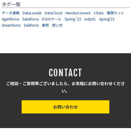
タグ一覧
データ連携
DataLoader
DataCloud
HerokuConnect
CData
権限セット
Agentforce
Salesforce
ICUロケール
Spring ’23
wdp01
Spring'22
dreamforce
Saleforce
事例
使い方
CONTACT
ご相談・ご質問等ございましたら、お気軽にお問い合わせくださ
い。
お問い合わせ