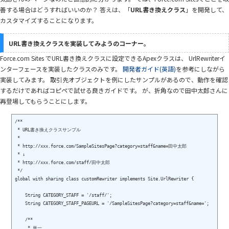
善する場合はどうすればいいのか？ 答えは、「
URL書き換えクラス
」を開発して、
カスタマイズすることになります。
URL書き換えクラスを実装してみようのコーナー。
Force.com Sites でURL書き換えクラスに設定できるApexクラスは、 UrlRewriterイ
ンターフェースを実装したクラスのみです。
開発者ガイド(英語)
を参考にしながら
実装してみます。 取引先オブジェクトを例にしたサンプルがあるので、動作を確認
するだけであればコピペで試せる良きガイドです。 が、折角なので田中太郎さんに
再登場してもらうことにします。
/**

 * URL書き換えクラスサンプル

 *

 * http://xxx.force.com/SampleSitesPage?category=staff&name=田中太郎

 * ↓

 * http://xxx.force.com/staff/田中太郎

 */

global with sharing class customRewriter implements Site.UrlRewriter {

    String CATEGORY_STAFF = '/staff/';

    String CATEGORY_STAFF_PAGEURL = '/SampleSitesPage?category=staff&name=';

    /**

     * 単一
