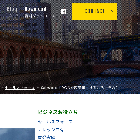
r
Blog
Download
CONTACT
ブログ
資料ダウンロード
セールスフォース
Salesforce LOGINを超簡単にする方法 その2
ビジネスお役立ち
セールスフォース
ナレッジ共有
開発実績