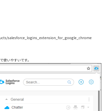
ducts/salesforce_logins_extension_for_google_chrome
いで使いやすいです。