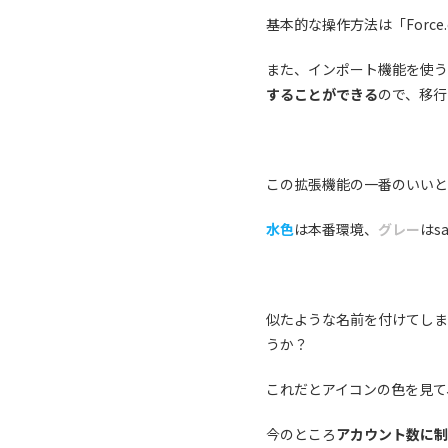
基本的な操作方法は「Force
また、インポート機能を使うと 
することができる
ので、移行
この拡張機能の一番のいいと
水色
は本番環境、
グレー
はsa
似たような名前を付けてしま
うか？
これだとアイコンの色を見て
今のところ
アカウント数に制