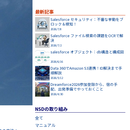
最新記事
Salesforce セキュリティ：不審な挙動をブ
ロック＆検知！
2026/7/8
Salesforce ファイル検索の課題をOCRで解
決
2026/7/2
salesforce オブジェクト：db構造と構成図
2026/6/16
Data 360でAmazon S3連携！ID解決まで手
順解説
2026/5/12
Dreamforce2026参加登録から、宿の手
配、出発準備でやっておくこと
2026/4/30
NSDの取り組み
全て
マニュアル