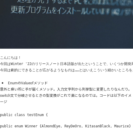
こんにちは！
今回は
Winter '22
のリリースノート日本語版が出たということで、いくつか開発
今回は劇的にできることが広がるようなものは
……
とはいえこういう細かいところを
Enum
の
Valueof
メソッド
意外と痒い所に手が届くメソッド。入力文字列から列挙型に変更したりなんだり。
switch文で分岐させるときの型変換がこれで楽になるのでは。コードは以下のイメ
ージ
public class testEnum {
public enum Winner {AlmondEye, ReyDeOro, KitasanBlack, Maurice}