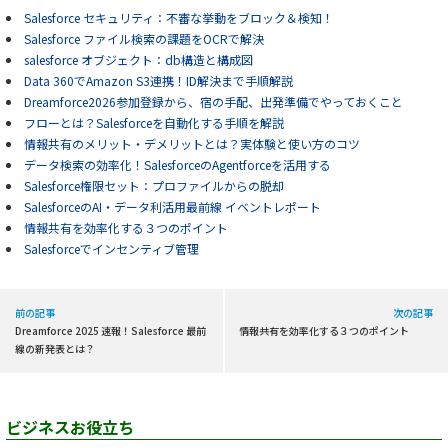
Salesforce セキュリティ：不審な挙動をブロック＆検知！
Salesforce ファイル検索の課題をOCRで解決
salesforce オブジェクト：db構造と構成図
Data 360でAmazon S3連携！ID解決まで手順解説
Dreamforce2026参加登録から、宿の手配、出発準備でやっておくこと
フローとは？Salesforceを自動化する手順を解説
情報共有のメリット・デメリットとは？実体験と使い方のコツ
データ検索の効率化！SalesforceのAgentforceを活用する
Salesforce権限セット：プロファイルからの脱却
SalesforceのAI・データ利活用最前線 イベントレポート
情報共有を効率化する３つのポイント
Salesforceでインセンティブ管理
前の記事
次の記事
Dreamforce 2025 速報！Salesforce 最前
情報共有を効率化する３つのポイント
線の新発表とは？
ビジネスお役立ち