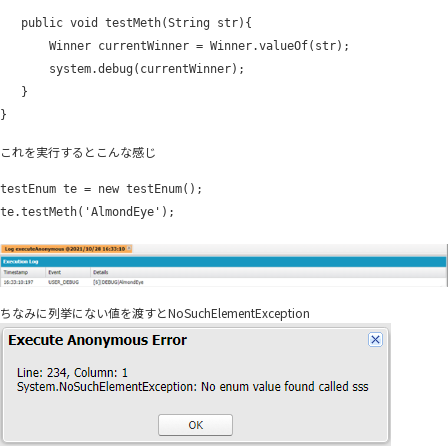
public void testMeth(String str){
Winner currentWinner = Winner.valueOf(str);
system.debug(currentWinner);
}
}
これを実行するとこんな感じ
testEnum te = new testEnum();
te.testMeth('AlmondEye');
ちなみに列挙にない値を渡すと
NoSuchElementException