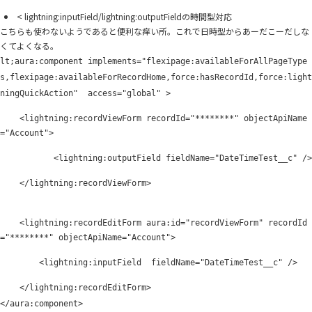
<
lightning:inputField/lightning:outputField
の時間型対応
こちらも使わないようであると便利な痒い所。これで日時型からあーだこーだしな
くてよくなる。
lt;aura:component implements="flexipage:availableForAllPageType
s,flexipage:availableForRecordHome,force:hasRecordId,force:light
ningQuickAction" access="global" >
<lightning:recordViewForm recordId="********" objectApiName
="Account">
<lightning:outputField fieldName="DateTimeTest__c" />
</lightning:recordViewForm>
<lightning:recordEditForm aura:id="recordViewForm" recordId
="********" objectApiName="Account">
<lightning:inputField fieldName="DateTimeTest__c" />
</lightning:recordEditForm>
</aura:component>