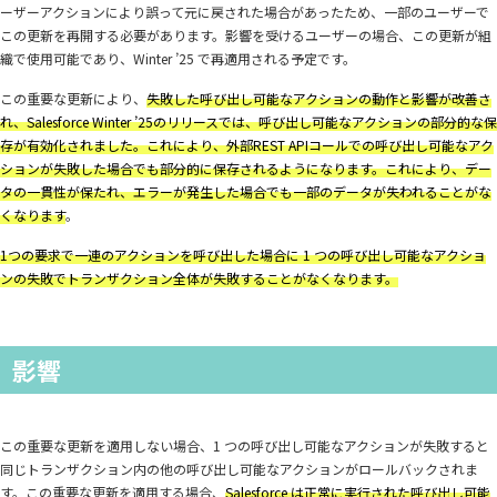
ーザーアクションにより誤って元に戻された場合があったため、一部のユーザーで
この更新を再開する必要があります。影響を受けるユーザーの場合、この更新が組
織で使用可能であり、Winter ’25 で再適用される予定です。
この重要な更新により、
失敗した呼び出し可能なアクションの動作と影響が改善さ
れ、Salesforce Winter ’25のリリースでは、呼び出し可能なアクションの部分的な保
存が有効化されました。これにより、外部REST APIコールでの呼び出し可能なアク
ションが失敗した場合でも部分的に保存されるようになります。これにより、デー
タの一貫性が保たれ、エラーが発生した場合でも一部のデータが失われることがな
くなります
。
1つの要求で一連のアクションを呼び出した場合に 1 つの呼び出し可能なアクショ
ンの失敗でトランザクション全体が失敗することがなくなります。
影響
この重要な更新を適用しない場合、1 つの呼び出し可能なアクションが失敗すると
同じトランザクション内の他の呼び出し可能なアクションがロールバックされま
す。この重要な更新を適用する場合、
Salesforce は正常に実行された呼び出し可能