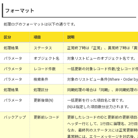
フォーマット
処理ログのフォーマットは以下の通りです。
区分
項目
説明
処理結果
ステータス
正常終了時は「正常」、異常終了時は「異
パラメータ
オブジェクト名
対象リストビューのオブジェクト名です。
パラメータ
レコード件数
一括更新の対象レコード件数/全レコード
パラメータ
検索条件
対象のリストビュー条件(Where・Order b
処理結果
処理区分
同期処理の場合は「同期」、非同期処理の
パラメータ
更新後値(N)
一括更新を行った項目名と値です。
(N)は指定した項目数分出力されます。
バックアップ
更新前レコード
更新したレコードのIDと更新前の更新項目
ヘッダー行として、1行目に論理名、2行
なお、最終列のステータスには正常更新時
異常時には、エラーメッセージを対応後、