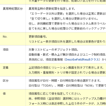
※大量データの更新を行う場合、処理ログ出力を行うと処理
異常時処理区分
異常発生時の更新処理を指定します。
「エラーデータ以外は更新」を選択した場合は正常に更新出
「全て切り戻し」を選択した場合は更新は行いません。
但し、非同期処理で更新を行った場合はカスタム表示ラベル
全てを元に戻した場合は処理ログに更新前のバックアップデ
No.
更新項目番号。
リストビュー表示項目以外を選択した場合は背景色が変わり
項目
対象リストビューのオブジェクト項目。
自動採番・数式・積み上げ集計項目およびユニーク制約項目
具体的には、項目定義情報（
DescribeFieldResultクラス
）から
定義
上記項目の項目とリレーション画面を別タブで表示します。
入力規則・重複規則・トリガ等が設定されている場合は更新
区分
項目属性が日付・時間・日付時刻型の場合選択できます。
日付型は「TODAY」、時間・日付時刻型は「NOW」で更新
値
項目属性に応じて値を指定してください。
尚、参照項目（主従項目）選択時にはルックアップ入力欄が
フォーカス時には直近参照した上位５件のデータが、入力時