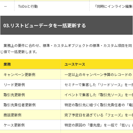
－
ToDoと行動
「同時にインライン編集
03.リストビューデータを一括更新する
業務上の要件に合わせ、標準・カスタムオブジェクトの標準・カスタム項目を同
じ値で一括更新します。
業務
ユースケース
キャンペーン更新例
一定以上のキャンペーン予算のレコードの
リード更新例
セミナーで集客した「リードソース」を一
取引先更新例
イベントで集客した「取引先ソース」を一
取引先責任者更新例
特定の取引先に紐づく取引先責任者の「電
商談更新例
完了予定日を過ぎている「フェーズ」を一
ケース更新例
特定の原因の「優先度」を一括で「低い」