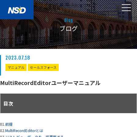
Blog
ブログ
2023.07.18
マニュアル
セールスフォース
MultiRecordEditorユーザーマニュアル
目次
01.
前提
02.
MultiRecordEditorとは
03.
リストビューデータを一括更新する