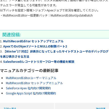
テムエラーが発生してる可能性があります。
以下バッチを設定＞環境＞ジョブ＞Apexジョブで状況を確認してください。
・MultiRecordEditor一括更新バッチ：MultiRecordEditorUpdateBatch
関連投稿:
MultiRecordEditor セットアップマニュアル
ApexでのsObjectソートとNULLの制御パート2
【Winter’17 対応】非表示になってしまったサイトゲストユーザのデバッグログ
を再び表示させる方法
Salesforceのレコードトリガーフロー等の機能を解説
マニュアルカテゴリーの最新記事
MultiRecordEditorユーザーマニュアル
MultiRecordEditor セットアップマニュアル
Salesforce Apex 社内向け開発規約
Google Apps Script 社内向け開発規約
TOPへ戻る
次の記事