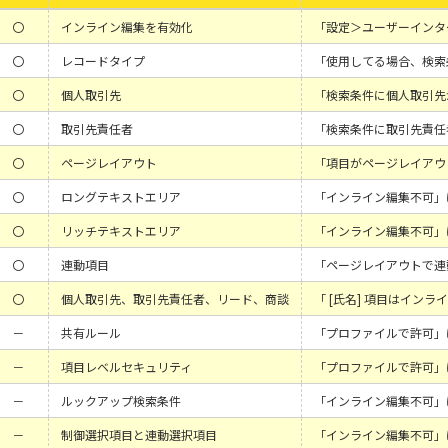
〇
インライン編集を有効化
「設定＞ユーザーインタ
〇
レコードタイプ
「使用してる場合、検索
〇
個人取引先
「検索条件に個人取引先
〇
取引先責任者
「検索条件に取引先責任
〇
ページレイアウト
「項目がページレイアウ
〇
ロングテキストエリア
「インライン編集不可」
〇
リッチテキストエリア
「インライン編集不可」
〇
連動項目
「ページレイアウトで連
〇
個人取引先、取引先責任者、リード、商談
「 [氏名] 項目はイン
－
共有ルール
「プロファイルで許可」
－
項目レベルセキュリティ
「プロファイルで許可」
－
ルックアップ検索条件
「インライン編集不可」
－
制御選択項目と連動選択項目
「インライン編集不可」