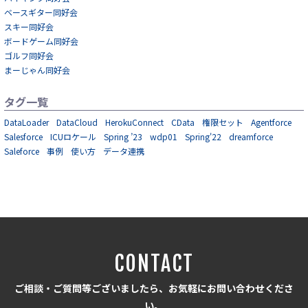
ベースギター同好会
スキー同好会
ボードゲーム同好会
ゴルフ同好会
まーじゃん同好会
タグ一覧
DataLoader
DataCloud
HerokuConnect
CData
権限セット
Agentforce
Salesforce
ICUロケール
Spring ’23
wdp01
Spring'22
dreamforce
Saleforce
事例
使い方
データ連携
CONTACT
ご相談・ご質問等ございましたら、お気軽にお問い合わせくださ
い。