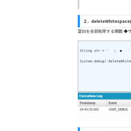
２．deleteWhitespace(
空白を全部削除する関数 ◆
String str = '  （  ●  ゜ 