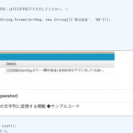
：「{0}」は{1}文字以下で入力してください。';

eparator)
の文字列に変換する関数 ◆サンプルコード
 List();

l');
