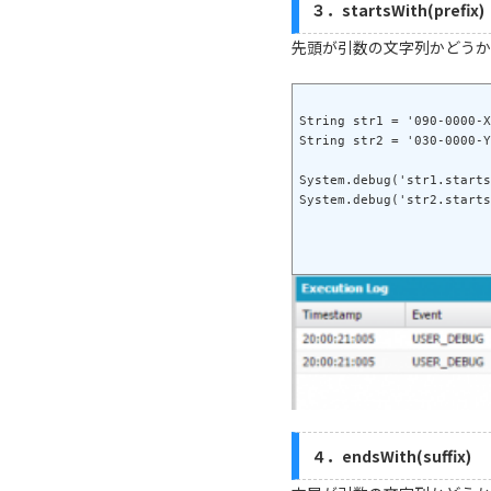
３．startsWith(prefix)
先頭が引数の文字列かどうか
String str1 = '090-0000-X
String str2 = '030-0000-Y
System.debug('str1.starts
４．endsWith(suffix)