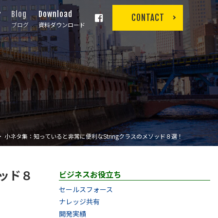
r
Blog
Download
CONTACT
ブログ
資料ダウンロード
小ネタ集：知っていると非常に便利なStringクラスのメソッド８選！
ソッド８
ビジネスお役立ち
セールスフォース
ナレッジ共有
開発実績