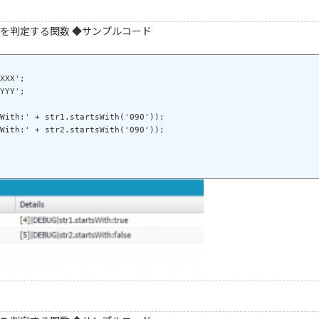
を判定する関数 ◆サンプルコード
XXX';

YYY';

With:' + str1.startsWith('090'));
