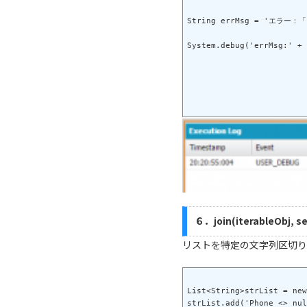
String errMsg = 'エラー
６．join(iterableObj, s
リストを特定の文字列区切り
List<String>strList = new
strList.add('Phone <> nul