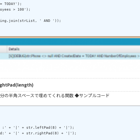
= TODAY');

oyees > 100');

ghtPad(length)
分の半角スペースで埋めてくれる関数 ◆サンプルコード
 :' + '|' + str.leftPad(8) + '|');
