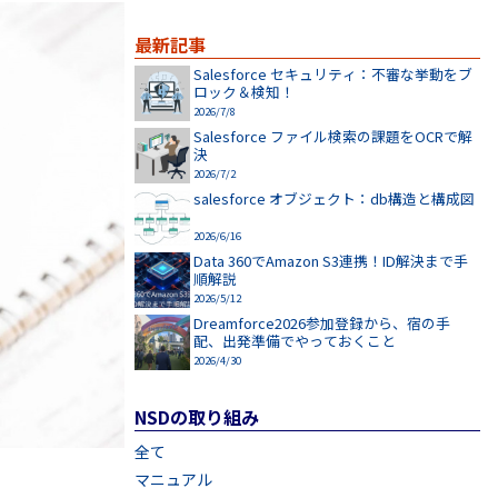
最新記事
Salesforce セキュリティ：不審な挙動をブ
ロック＆検知！
2026/7/8
Salesforce ファイル検索の課題をOCRで解
決
2026/7/2
salesforce オブジェクト：db構造と構成図
2026/6/16
Data 360でAmazon S3連携！ID解決まで手
順解説
2026/5/12
Dreamforce2026参加登録から、宿の手
配、出発準備でやっておくこと
2026/4/30
NSDの取り組み
全て
マニュアル