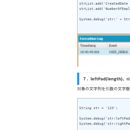
strList.add('CreatedDate 
strList.add('NumberOfEmpl
７．leftPad(length)、ri
対象の文字列を引数の文字数
String str = '123';

System.debug('str:leftPad