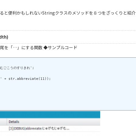
ると便利かもしれないStringクラスのメソッドを８つをざっくりと紹
dth)
尾を「…」にする関数 ◆サンプルコード
げむごこうのすりきれ';
