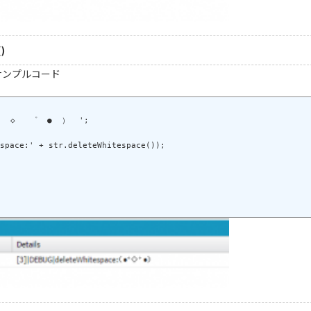
)
サンプルコード
  ◇   ゜  ●  ）  ';
