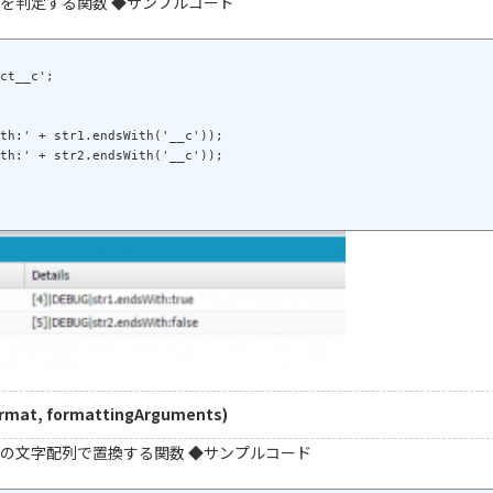
を判定する関数 ◆サンプルコード
ct__c';

th:' + str1.endsWith('__c'));

rmat, formattingArguments)
の文字配列で置換する関数 ◆サンプルコード