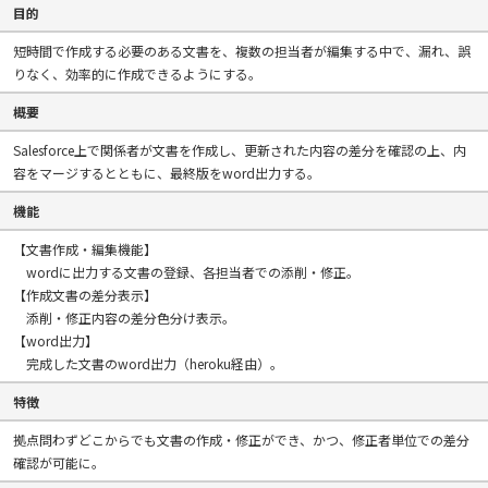
目的
短時間で作成する必要のある文書を、複数の担当者が編集する中で、漏れ、誤
りなく、効率的に作成できるようにする。
概要
Salesforce上で関係者が文書を作成し、更新された内容の差分を確認の上、内
容をマージするとともに、最終版をword出力する。
機能
【文書作成・編集機能】
wordに出力する文書の登録、各担当者での添削・修正。
【作成文書の差分表示】
添削・修正内容の差分色分け表示。
【word出力】
完成した文書のword出力（heroku経由）。
特徴
拠点問わずどこからでも文書の作成・修正ができ、かつ、修正者単位での差分
確認が可能に。