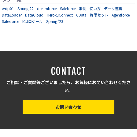
wdp01
Spring'22
dreamforce
Saleforce
事例
使い方
データ連携
DataLoader
DataCloud
HerokuConnect
CData
権限セット
Agentforce
Salesforce
ICUロケール
Spring ’23
CONTACT
ご相談・ご質問等ございましたら、お気軽にお問い合わせくださ
い。
お問い合わせ