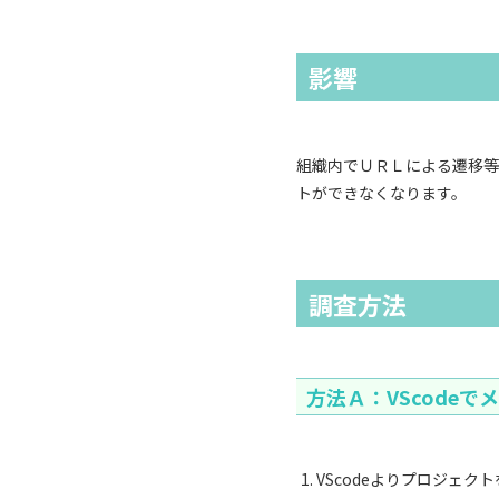
影響
組織内でＵＲＬによる遷移等
トができなくなります。
調査方法
方法Ａ：VScode
VScodeよりプロジェク