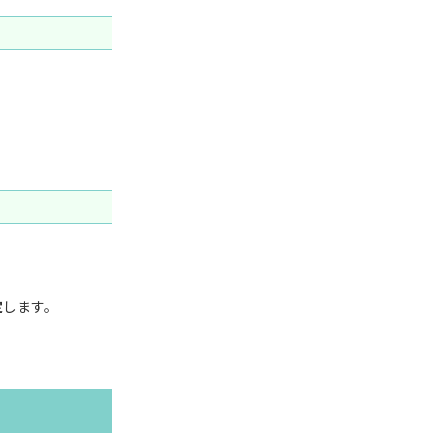
定
します。