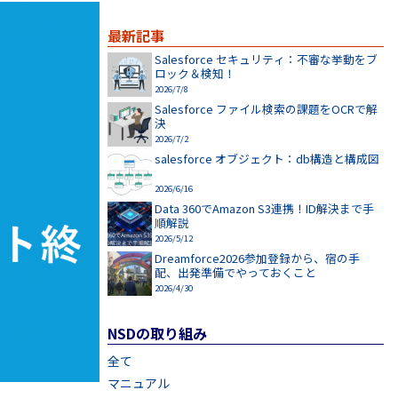
最新記事
Salesforce セキュリティ：不審な挙動をブ
ロック＆検知！
2026/7/8
Salesforce ファイル検索の課題をOCRで解
決
2026/7/2
salesforce オブジェクト：db構造と構成図
2026/6/16
Data 360でAmazon S3連携！ID解決まで手
順解説
2026/5/12
Dreamforce2026参加登録から、宿の手
配、出発準備でやっておくこと
2026/4/30
NSDの取り組み
全て
マニュアル