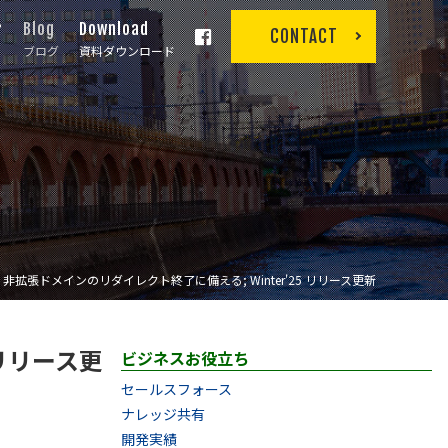
r
Blog
Download
CONTACT
ブログ
資料ダウンロード
非拡張ドメインのリダイレクト終了に備える; Winter'25 リリース更新
 リリース更
ビジネスお役立ち
セールスフォース
ナレッジ共有
開発実績