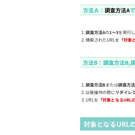
方法Ａ：
調査方法A
調査方法A
の
1～3
を実行
検索されたURLを
「対象と
方法B：
調査方法B,
調査方法B
または
調査方法
以後操作の際に
リダイレ
URLを
「対象となるURL
対象となるURL