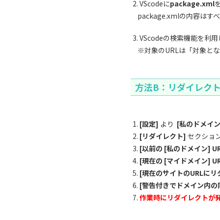
VScodeに
package.xml
package.xmlの内容は
VScodeの検索機能を利
※対象のURLは「対象とな
方法B：リダイレク
[設定]
より
[私のドメイン
[リダイレクト]
セクショ
[以前の [私のドメイン] 
[現在の [マイドメイン]
[現在のサイトのURLに
[警告付きでドメイン内の
作業時にリダイレクトが