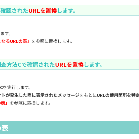
で確認された
URLを置換
します。
します。
なるURLの表」
を参照に置換します。
調査方法C
で確認された
URLを置換
します。
C
を実行します。
クトが発生した際に表示されたメッセージ
をもとに
URLの使用箇所を特
の表」
を参照に置換します。
の表