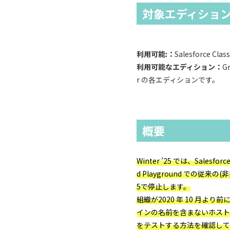
対象エディショ
利用可能:：
Salesforce Cl
利用可能なエディション：
G
r の各エディションです。
概要
Winter ’25 では、Salesf
d Playground での従
5で停止します。
組織が2020 年 10 月よ
インの名前を含まないホスト
をテストする方法を確認して