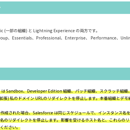
ン
assic (一部の組織) と Lightning Experience の両方です。
roup、Essentials、Professional、Enterprise、 Performance、Unli
orce は Sandbox、Developer Edition 組織、パッチ組織、スクラッチ組織、
来の(非拡張) 私のドメイン URLのリダイレクトを停止します。本番組織とデモ組織
り前に作成された場合、Salesforce は同じスケジュールで、インスタンス
名のリダイレクトを停止します。影響を受けるホスト名と、これらのリ
ください。