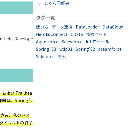
まーじゃん同好会
タグ一覧
使い方
データ連携
DataLoader
DataCloud
HerokuConnect
CData
権限セット
mited、Develope
Agentforce
Salesforce
ICUロケール
Spring ’23
wdp01
Spring'22
dreamforce
Saleforce
事例
および Trailhea
は、Spring ’2
名を含み、私のドメ
ダイレクトの終了