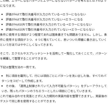
この時、エラーになるパターンとエラーにならないパターンを考えると以下のよう
になります。
評価がHotで取引先番号が入力されている→エラーにならない
評価がHotで取引先番号が入力されていない→エラーになる
評価がHot以外で取引先番号が入力されている→エラーにならない
評価がHot以外で取引先番号が入力されていない→エラーにならない
条件に使用する項目が２つ程度であれば箇条書きでも問題ありません。しかし、条
件に使用する項目が３つ、４つと増えていくと、思いついた順番に書き出していく
という方法ではややこしくなってきます。
そこで、エクセルやスプレッドシートを活用して一覧化しておくことで、パターン
を網羅して整理することができます。
下記は整理方法の一例です。
列に項目を羅列して、行には項目ごとにパターンを洗い出した後、すべてのパ
ターンをコピーして作成します。
その後、「運用上制御されていて入力不可能なパターン」をグレーアウトして
いき、残ったパターンのうちエラーとしたい項目に○をしていきます。
これで組み合わせを見落とさずに入力規則の実装内容を整理できますし、実装後の
テストで同じ表を使用することができます。