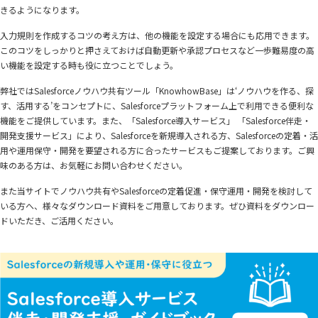
きるようになります。
入力規則を作成するコツの考え方は、他の機能を設定する場合にも応用できます。
このコツをしっかりと押さえておけば自動更新や承認プロセスなど一歩難易度の高
い機能を設定する時も役に立つことでしょう。
弊社ではSalesforceノウハウ共有ツール「KnowhowBase」は‘ノウハウを作る、探
す、活用する’をコンセプトに、Salesforceプラットフォーム上で利用できる便利な
機能をご提供しています。また、「Salesforce導入サービス」 「Salesforce伴走・
開発支援サービス」により、Salesforceを新規導入される方、Salesforceの定着・活
用や運用保守・開発を要望される方に合ったサービスもご提案しております。ご興
味のある方は、お気軽にお問い合わせください。
また当サイトでノウハウ共有やSalesforceの定着促進・保守運用・開発を検討して
いる方へ、様々なダウンロード資料をご用意しております。ぜひ資料をダウンロー
ドいただき、ご活用ください。