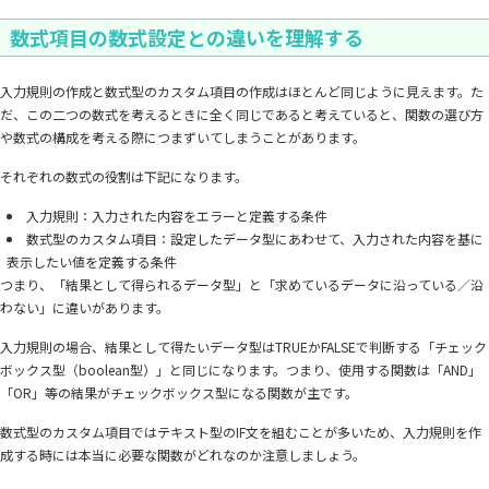
数式項目の数式設定との違いを理解する
入力規則の作成と数式型のカスタム項目の作成はほとんど同じように見えます。た
だ、この二つの数式を考えるときに全く同じであると考えていると、関数の選び方
や数式の構成を考える際につまずいてしまうことがあります。
それぞれの数式の役割は下記になります。
入力規則：入力された内容をエラーと定義する条件
数式型のカスタム項目：設定したデータ型にあわせて、入力された内容を基に
表示したい値を定義する条件
つまり、「結果として得られるデータ型」と「求めているデータに沿っている／沿
わない」に違いがあります。
入力規則の場合、結果として得たいデータ型はTRUEかFALSEで判断する「チェック
ボックス型（boolean型）」と同じになります。つまり、使用する関数は「AND」
「OR」等の結果がチェックボックス型になる関数が主です。
数式型のカスタム項目ではテキスト型のIF文を組むことが多いため、入力規則を作
成する時には本当に必要な関数がどれなのか注意しましょう。