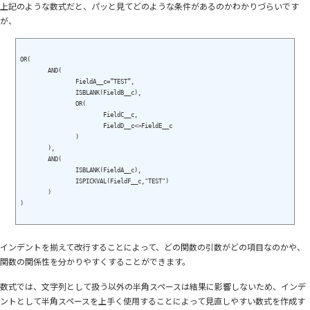
上記のような数式だと、パッと見てどのような条件があるのかわかりづらいです
が、
OR(

	AND(

		FieldA__c=”TEST”,

		ISBLANK(FieldB__c),

		OR(

			FieldC__c,

			FieldD__c<>FieldE__c

		)

	),

	AND(

		ISBLANK(FieldA__c),

		ISPICKVAL(FieldF__c,"TEST")

	)

)

インデントを揃えて改行することによって、どの関数の引数がどの項目なのかや、
関数の関係性を分かりやすくすることができます。
数式では、文字列として扱う以外の半角スペースは結果に影響しないため、インデ
ントとして半角スペースを上手く使用することによって見直しやすい数式を作成す