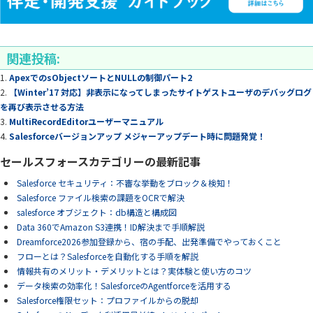
関連投稿:
ApexでのsObjectソートとNULLの制御パート2
【Winter’17 対応】非表示になってしまったサイトゲストユーザのデバッグログ
を再び表示させる方法
MultiRecordEditorユーザーマニュアル
Salesforceバージョンアップ メジャーアップデート時に問題発覚！
セールスフォースカテゴリーの最新記事
Salesforce セキュリティ：不審な挙動をブロック＆検知！
Salesforce ファイル検索の課題をOCRで解決
salesforce オブジェクト：db構造と構成図
Data 360でAmazon S3連携！ID解決まで手順解説
Dreamforce2026参加登録から、宿の手配、出発準備でやっておくこと
フローとは？Salesforceを自動化する手順を解説
情報共有のメリット・デメリットとは？実体験と使い方のコツ
データ検索の効率化！SalesforceのAgentforceを活用する
Salesforce権限セット：プロファイルからの脱却