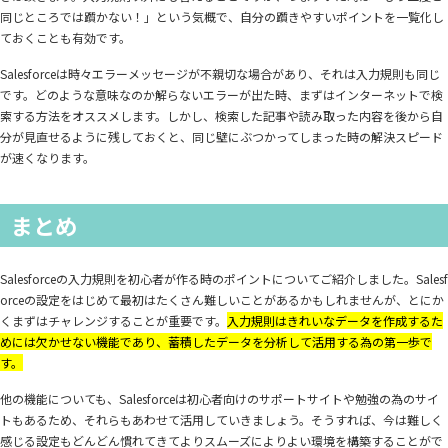
同じところでは躓かない！」という気概で、自分の躓きやすいポイントを一覧化し
ておくことも有効です。
Salesforceは時々エラーメッセージが不親切な場合があり、それは入力規則も同じ
です。どのような意味なのか解らないエラーが出た時、まずはインターネットで検
索する方法をオススメします。しかし、検索した記事や読み取った内容を後から自
分が見直せるように残しておくと、同じ壁にぶつかってしまった時の解決スピード
が速くなります。
まとめ
Salesforceの入力規則を初心者が作る時のポイントについてご紹介しました。Salesf
orceの設定をはじめて最初はたくさん難しいことがあるかもしれませんが、とにか
くまずはチャレンジすることが重要です。
入力規則はきれいなデータを作成するた
めには欠かせない機能であり、蓄積したデータを分析して活用する為の第一歩で
す。
他の機能についても、Salesforceは初心者向けのサポートサイトや勉強の為のサイ
トもあるため、それらもあわせて活用していきましょう。そうすれば、今は難しく
感じる設定もどんどん慣れてきてよりスムーズによりよい環境を構築することがで