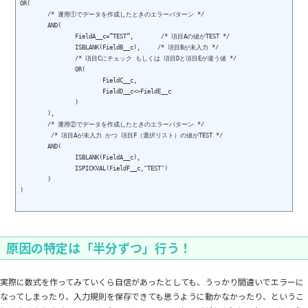
OR(

	/* 運用①でデータを作成したときのエラーパターン */

	AND(

		FieldA__c=”TEST”,        /* 項目Aの値がTEST */

		ISBLANK(FieldB__c),     /* 項目Bが未入力 */

		/* 項目Cにチェック もしくは 項目Dと項目Eが違う値 */

		OR(

			FieldC__c,

			FieldD__c<>FieldE__c

		)

	),

	/* 運用②でデータを作成したときのエラーパターン */

	 /* 項目Aが未入力 かつ 項目F（選択リスト）の値がTEST */

	AND(

		ISBLANK(FieldA__c),

		ISPICKVAL(FieldF__c,"TEST")

	)

)

原因の特定は「半分ずつ」行う！
実際に数式を作ってみていくら自信があったとしても、うっかり間違いでエラーに
なってしまったり、入力規則を保存できても思うように動かなかったり、というこ