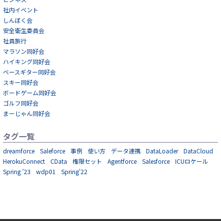
社内イベント
しんぼく会
安全衛生委員会
社員旅行
マラソン同好会
ハイキング同好会
ベースギター同好会
スキー同好会
ボードゲーム同好会
ゴルフ同好会
まーじゃん同好会
タグ一覧
dreamforce
Saleforce
事例
使い方
データ連携
DataLoader
DataCloud
HerokuConnect
CData
権限セット
Agentforce
Salesforce
ICUロケール
Spring ’23
wdp01
Spring'22