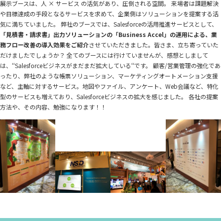
展示ブースは、人 × サービス の活気があり、圧倒される空間。 来場者は課題解決
や目標達成の手段となるサービスを求めて、企業側はソリューションを提案する活
気に満ちていました。 弊社のブースでは、Salesforceの活用推進サービスとして、
「見積書・請求書」出力ソリューションの「Business Accel」の運用による、業
務フロー改善の導入効果をご紹介
させていただきました。皆さま、立ち寄っていた
だけましたでしょうか？ 全てのブースには行けていませんが、感想としまして
は、‘‘Salesforceビジネスがまだまだ拡大している‘‘です。 顧客/営業管理の強化であ
ったり、弊社のような帳票ソリューション、マーケティングオートメーション支援
など、主軸に対するサービス。地図やファイル、アンケート、Web会議など、特化
型のサービスも増えており、Salesforceビジネスの拡大を感じました。 各社の提案
方法や、その内容、勉強になります！！