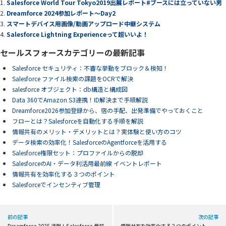
Salesforce World Tour Tokyo2019出展レポート#ブースには立っていない男
Dreamforce 2024参加レポート～Day2
スマートデバイス用画像/動画アップロード中継システム
Salesforce Lightning Experienceって超いいよ！
セールスフォースカテゴリーの最新記事
Salesforce セキュリティ：不審な挙動をブロック＆検知！
Salesforce ファイル検索の課題をOCRで解決
salesforce オブジェクト：db構造と構成図
Data 360でAmazon S3連携！ID解決まで手順解説
Dreamforce2026参加登録から、宿の手配、出発準備でやっておくこと
フローとは？Salesforceを自動化する手順を解説
情報共有のメリット・デメリットとは？実体験と使い方のコツ
データ検索の効率化！SalesforceのAgentforceを活用する
Salesforce権限セット：プロファイルからの脱却
SalesforceのAI・データ利活用最前線 イベントレポート
情報共有を効率化する３つのポイント
Salesforceでインセンティブ管理
前の記事
次の記事
Dreamforce 2025 速報！Salesforce 最前
情報共有を効率化する３つのポイント