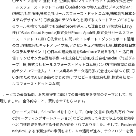
〇デザイン思考で”進化する”企業変革のマインドセットと実現(株式会社セ
ールスフォース・ドットコム様) 〇Salesforce の導入支援ビジネスが熱い！
(株式会社無限様,株式会社セールスフォース・ドットコム様,
株式会社日本シ
ステムデザイン！
) 〇飲食店のデジタル化を掲げるスタートアップがあらゆ
るツールを捨てて高額でもSalesforceを導入した理由とは？(株式会社favy
様) 〇Sales Cloud Keynote(株式会社Phone Appli様,株式会社セールスフォ
ース・ドットコム様) 〇先輩たちに聞いた！レポート・ダッシュボード活用
のコツ(株式会社キットアライブ様,アクセンチュア株式会社様,
株式会社日本
システムデザイン！
) 〇日本の建設現場をSalesforceで見える化！〜活用自
慢チャンピオン大会登壇事例〜(株式会社竹延様,株式会社muchu（竹延グル
ープ）様,株式会社セールスフォース・ドットコム様) 〇地方老舗質屋に革新
的テクノロジー注入。リユース業界のデータ活用(株式会社ものばんく様) 〇
CRMのためのAI Einsteinのはじめ方(アサヒビール株式会社様,株式会社セー
ルスフォース・ドットコム様)
サービスの最新動向、お客様提案に向けての事例収集を参加のテーマとして、視
聴しました。 全体的なこと、要約させてもらいます。
〇サービスでは、SalesCloudを中心として、Quip(文書の作成/共有)やPard
ot(マーケティングオートメーション)などと連携して今まで以上の業務効率
化と目標達成を実現する仕組みが紹介されておりました。そして、EinsteinA
nalyticsによる予測分析の事例もあり、AIの活用が進み、テクノロジーを使