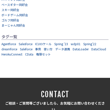
ベースギター同好会
スキー同好会
ボードゲーム同好会
ゴルフ同好会
まーじゃん同好会
タグ一覧
Agentforce
Salesforce
ICUロケール
Spring ’23
wdp01
Spring'22
dreamforce
Saleforce
事例
使い方
データ連携
DataLoader
DataCloud
HerokuConnect
CData
権限セット
CONTACT
ご相談・ご質問等ございましたら、お気軽にお問い合わせくださ
い。