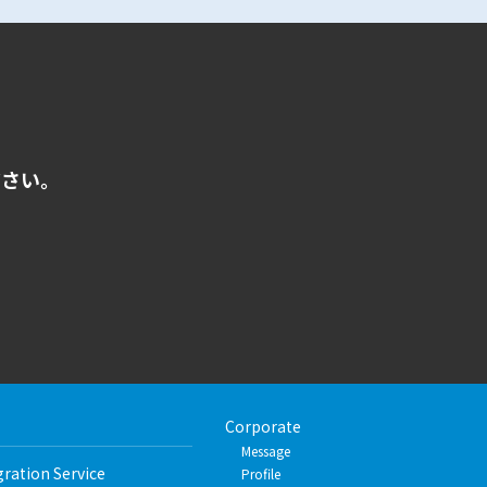
ださい。
Corporate
Message
gration Service
Profile