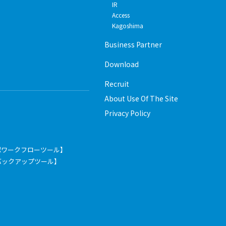
IR
Access
Kagoshima
Business Partner
Download
Recruit
About Use Of The Site
Privacy Policy
認ワークフローツール】
pace【バックアップツール】