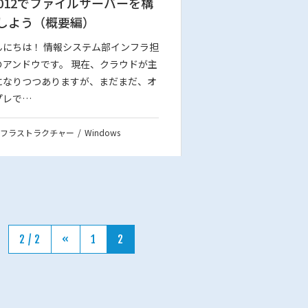
2012でファイルサーバーを構
しよう（概要編）
んにちは！ 情報システム部インフラ担
のアンドウです。 現在、クラウドが主
になりつつありますが、まだまだ、オ
プレで…
フラストラクチャー
Windows
2 / 2
«
1
2