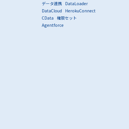
データ連携
DataLoader
DataCloud
HerokuConnect
CData
権限セット
Agentforce