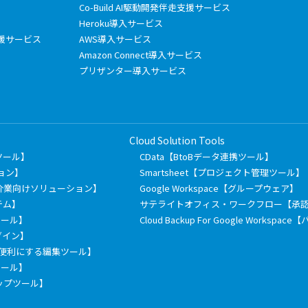
Co-Build AI駆動開発伴走支援サービス
Heroku導入サービス
フト支援サービス
AWS導入サービス
Amazon Connect導入サービス
プリザンター導入サービス
Cloud Solution Tools
有ツール】
CData【BtoBデータ連携ツール】
ション】
Smartsheet【プロジェクト管理ツール】
介業向けソリューション】
Google Workspace【グループウェア】
テム】
サテライトオフィス・ワークフロー【承
信ツール】
Cloud Backup For Google Works
ラグイン】
もっと便利にする編集ツール】
票ツール】
ックアップツール】