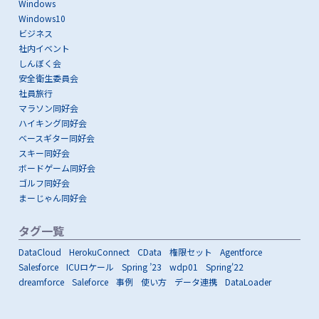
Windows
Windows10
ビジネス
社内イベント
しんぼく会
安全衛生委員会
社員旅行
マラソン同好会
ハイキング同好会
ベースギター同好会
スキー同好会
ボードゲーム同好会
ゴルフ同好会
まーじゃん同好会
タグ一覧
DataCloud
HerokuConnect
CData
権限セット
Agentforce
Salesforce
ICUロケール
Spring ’23
wdp01
Spring'22
dreamforce
Saleforce
事例
使い方
データ連携
DataLoader