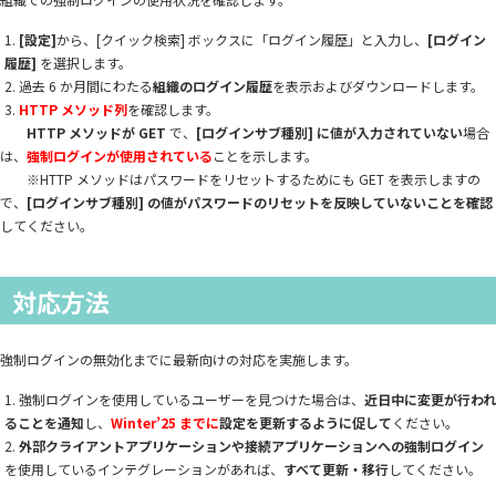
[設定]
から、[クイック検索] ボックスに「ログイン履歴」と入力し、
[ログイン
履歴]
を選択します。
過去 6 か月間にわたる
組織のログイン履歴
を表示およびダウンロードします。
HTTP メソッド列
を確認します。
HTTP メソッドが GET
で、
[ログインサブ種別] に値が入力されていない
場合
は、
強制ログインが使用されている
ことを示します。
※HTTP メソッドはパスワードをリセットするためにも GET を表示しますの
で、
[ログインサブ種別] の値がパスワードのリセットを反映していないことを確認
してください。
対応方法
強制ログインの無効化までに最新向けの対応を実施します。
強制ログインを使用しているユーザーを見つけた場合は、
近日中に変更が行われ
ることを通知
し、
Winter’25 までに
設定を更新するように促して
ください。
外部クライアントアプリケーションや接続アプリケーションへの強制ログイン
を使用しているインテグレーションがあれば、
すべて更新・移行
してください。