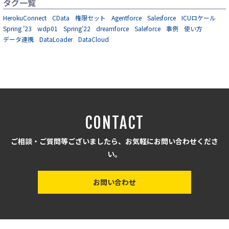
タグ一覧
HerokuConnect
CData
権限セット
Agentforce
Salesforce
ICUロケール
Spring ’23
wdp01
Spring'22
dreamforce
Saleforce
事例
使い方
データ連携
DataLoader
DataCloud
CONTACT
ご相談・ご質問等ございましたら、お気軽にお問い合わせくださ
い。
お問い合わせ