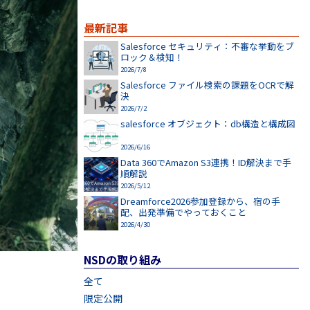
最新記事
Salesforce セキュリティ：不審な挙動をブ
ロック＆検知！
2026/7/8
Salesforce ファイル検索の課題をOCRで解
決
2026/7/2
salesforce オブジェクト：db構造と構成図
2026/6/16
Data 360でAmazon S3連携！ID解決まで手
順解説
2026/5/12
Dreamforce2026参加登録から、宿の手
配、出発準備でやっておくこと
2026/4/30
NSDの取り組み
全て
限定公開