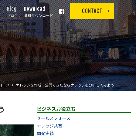
r
Blog
Download
CONTACT
ブログ
資料ダウンロード
ォース
ナレッジを作成・公開できたならナレッジを分析してみよう
う
ビジネスお役立ち
セールスフォース
ナレッジ共有
開発実績