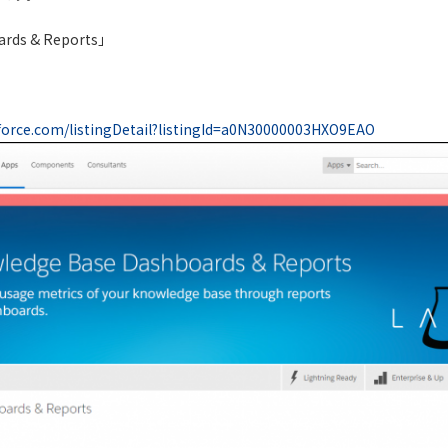
ards & Reports」
force.com/listingDetail?listingId=a0N30000003HXO9EAO