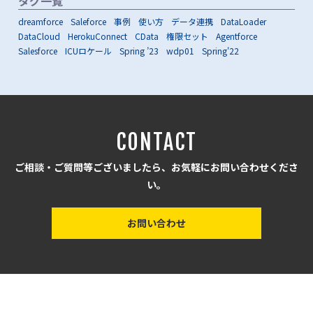
タグ一覧
dreamforce
Saleforce
事例
使い方
データ連携
DataLoader
DataCloud
HerokuConnect
CData
権限セット
Agentforce
Salesforce
ICUロケール
Spring ’23
wdp01
Spring'22
CONTACT
ご相談・ご質問等ございましたら、お気軽にお問い合わせくださ
い。
お問い合わせ