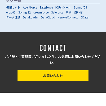
タグ一覧
権限セット
Agentforce
Salesforce
ICUロケール
Spring ’23
wdp01
Spring'22
dreamforce
Saleforce
事例
使い方
データ連携
DataLoader
DataCloud
HerokuConnect
CData
CONTACT
ご相談・ご質問等ございましたら、お気軽にお問い合わせくださ
い。
お問い合わせ