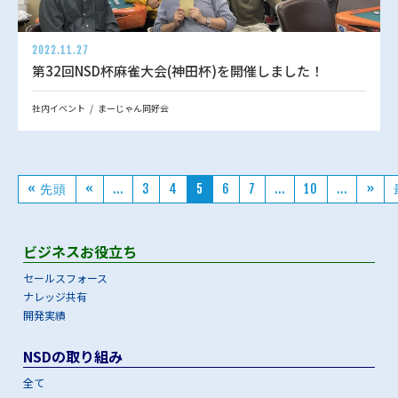
2022.11.27
第32回NSD杯麻雀大会(神田杯)を開催しました！
社内イベント
まーじゃん同好会
« 先頭
«
...
3
4
5
6
7
...
10
...
»
ビジネスお役立ち
セールスフォース
ナレッジ共有
開発実績
NSDの取り組み
全て